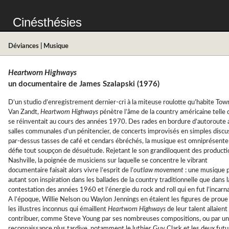
Cinésthésies
Déviances
|
Musique
Heartworn Highways
un documentaire de James Szalapski (1976)
D’un studio d’enregistrement dernier-cri à la miteuse roulotte qu’habite Tow
Van Zandt,
Heartworn Highways
pénètre l’âme de la country américaine telle q
se réinventait au cours des années 1970. Des rades en bordure d’autoroute 
salles communales d’un pénitencier, de concerts improvisés en simples discu
par-dessus tasses de café et cendars ébréchés, la musique est omniprésente
défie tout soupçon de désuétude. Rejetant le son grandiloquent des producti
Nashville, la poignée de musiciens sur laquelle se concentre le vibrant
documentaire faisait alors vivre l’esprit de l’
outlaw movement
: une musique 
autant son inspiration dans les ballades de la country traditionnelle que dans l
contestation des années 1960 et l’énergie du rock and roll qui en fut l’incarna
A l’époque, Willie Nelson ou Waylon Jennings en étaient les figures de proue
les illustres inconnus qui émaillent
Heartworn Highways
de leur talent allaient
contribuer, comme Steve Young par ses nombreuses compositions, ou par u
reconnaissance plus tardive, notamment le luthier Guy Clark et les deux futu