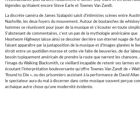
légendes qu’étaient encore Steve Earle et Townes Van Zandt.
La discrète caméra de James Szalapski saisit d’intimistes scènes entre Austin
Nashville, les deux foyers du mouvement. Autour de boutanches de whiskey
hommes se réunissent pour jouer de la musique et s’écouter en toute simplic
S’abstenant de commentaires, c’est un pan de la mythologie américaine que
Heartworn Highways
laisse ainsi se dessiner derrière son éternel nuage de f
faisant apparaître par la juxtaposition de la musique et d’images glanées le lie
étroit entre un quotidien morose et cette vie faite de beuveries, de dur labeu
besoin typiquement américain de prendre la route que narrent les chansons.
l’image du Walking Blacksmith, ce vieillard incapable de retenir ses larmes en
écoutant l’interprétation bouleversante qu’offre Townes Van Zandt de « Wait
‘Round to Die », ou des prisonniers assistant à la performance de David Allan
le spectateur aura du mal à discerner dans cette musique souvent perçue c
archaïque autre chose qu’une modernité évidente.