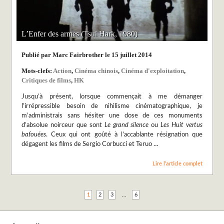
L’Enfer des armes (Tsui Hark, 1980)
Publié par Marc Fairbrother le 15 juillet 2014
Mots-clefs:
Action
,
Cinéma chinois
,
Cinéma d'exploitation
,
Critiques de films
,
HK
Jusqu’à présent, lorsque commençait à me démanger
l’irrépressible besoin de nihilisme cinématographique, je
m’administrais sans hésiter une dose de ces monuments
d’absolue noirceur que sont
Le grand silence
ou
Les Huit vertus
bafouées
. Ceux qui ont goûté à l’accablante résignation que
dégagent les films de Sergio Corbucci et Teruo …
Lire l’article complet
1
2
3
…
6