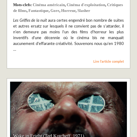
Mots-clefs:
Cinéma américain
,
Cinéma d'exploitation
,
Critiques
de films
,
Fantastique
,
Gore
,
Horreur
,
Slasher
Les Griffes de la nuit
aura certes engendré bon nombre de suites
et autres ersatz sur lesquels il ne convient pas de s’attarder, il
n’en demeure pas moins l’un des films d’horreur les plus
inventifs d’une décennie où le cinéma bis ne manquait
aucunement d’effarante créativité. Souvenons nous qu’en 1980
…
Lire l’article complet
Wake in Fright (Ted Kotcheff, 1971)