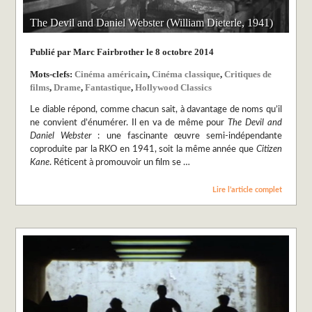
The Devil and Daniel Webster (William Dieterle, 1941)
Publié par Marc Fairbrother le 8 octobre 2014
Mots-clefs:
Cinéma américain
,
Cinéma classique
,
Critiques de
films
,
Drame
,
Fantastique
,
Hollywood Classics
Le diable répond, comme chacun sait, à davantage de noms qu’il
ne convient d’énumérer. Il en va de même pour
The Devil and
Daniel Webster
: une fascinante œuvre semi-indépendante
coproduite par la RKO en 1941, soit la même année que
Citizen
Kane
. Réticent à promouvoir un film se …
Lire l’article complet