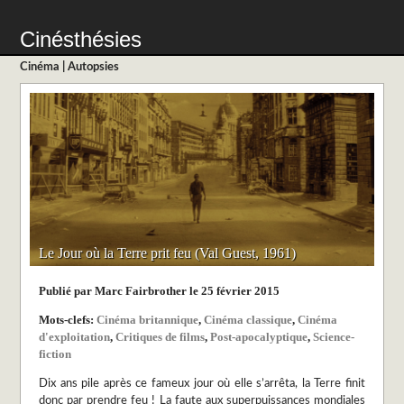
Cinésthésies
Cinéma
|
Autopsies
Le Jour où la Terre prit feu (Val Guest, 1961)
Publié par Marc Fairbrother le 25 février 2015
Mots-clefs:
Cinéma britannique
,
Cinéma classique
,
Cinéma
d'exploitation
,
Critiques de films
,
Post-apocalyptique
,
Science-
fiction
Dix ans pile après ce fameux jour où elle s’arrêta, la Terre finit
donc par prendre feu ! La faute aux superpuissances mondiales