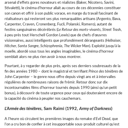
arsenal d’effets gores novateurs et réalistes (Baker, Nicotero, Savini,
Stivaletti), le cinéma d’horreur allait au cours de ces décennies constituer
son canon et offrir à son public vorace, en marge du travail fascinant de
réalisateurs qui resteront ses plus remarquables artisans (Argento, Bava,
Carpenter, Craven, Cronenberg, Fucli, Polanski, Romero), autant de
festins sanguinaires décérébrés (
Le Retour des morts-vivants
,
Street Trash
,
à peu près tout Herschell Gordon Lewis) que de chefs d’œuvres
visionnaires, aussi intelligents que profondément dérangeants (
Hellraiser
,
Hitcher
,
Santa Sangre
,
Schizophrenia
,
The Wicker Man
). Exploité jusqu’à la
moelle, abordé sous tous les angles imaginables, le cinéma d’horreur
semblait alors ne plus rien avoir à nous montrer.
Pourtant, à y regarder de plus près, après ses derniers soubresauts de la
fin des années 1980 – dont le magistral et terrifiant
Prince des ténèbres
de
John Carpenter – le genre nous offre depuis vingt ans et à intervalles
régulières de nombreuses raisons de frémir. Retour donc sur dix
incontournables films d’horreur tournés depuis 1990 (ainsi qu’un petit
bonus), à découvrir de toute urgence pour ceux qui douteraient encore de
la capacité du cinéma à peupler nos cauchemars.
L’Armée des ténèbres
, Sam Raimi (1992,
Army of Darkness
)
A l’heure où circulent les premières images du remake d’
Evil Dead
, que
l’on a cru bon de confier à cet insupportable sous-produit culturel qu’est