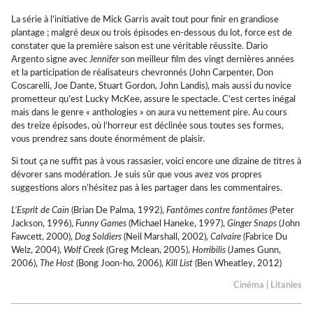
La série à l’initiative de Mick Garris avait tout pour finir en grandiose
plantage ; malgré deux ou trois épisodes en-dessous du lot, force est de
constater que la première saison est une véritable réussite. Dario
Argento signe avec
Jennifer
son meilleur film des vingt dernières années
et la participation de réalisateurs chevronnés (John Carpenter, Don
Coscarelli, Joe Dante, Stuart Gordon, John Landis), mais aussi du novice
prometteur qu’est Lucky McKee, assure le spectacle. C’est certes inégal
mais dans le genre « anthologies » on aura vu nettement pire. Au cours
des treize épisodes, où l’horreur est déclinée sous toutes ses formes,
vous prendrez sans doute énormément de plaisir.
Si tout ça ne suffit pas à vous rassasier, voici encore une dizaine de titres à
dévorer sans modération. Je suis sûr que vous avez vos propres
suggestions alors n’hésitez pas à les partager dans les commentaires.
L’Esprit de Caïn
(Brian De Palma, 1992),
Fantômes contre fantômes
(Peter
Jackson, 1996),
Funny Games
(Michael Haneke, 1997),
Ginger Snaps
(John
Fawcett, 2000),
Dog Soldiers
(Neil Marshall, 2002),
Calvaire
(Fabrice Du
Welz, 2004),
Wolf Creek
(Greg Mclean, 2005),
Horribilis
(James Gunn,
2006),
The Host
(Bong Joon-ho, 2006),
Kill List
(Ben Wheatley, 2012)
Cinéma
|
Litanies