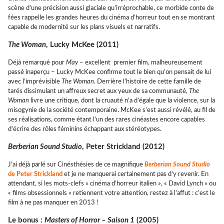
scène d’une précision aussi glaciale qu’irréprochable, ce morbide conte de
fées rappelle les grandes heures du cinéma d’horreur tout en se montrant
capable de modernité sur les plans visuels et narratifs.
The Woman
, Lucky McKee (2011)
Déjà remarqué pour
May
– excellent premier film, malheureusement
passé inaperçu – Lucky McKee confirme tout le bien qu’on pensait de lui
avec l’imprévisible
The Woman
. Derrière l’histoire de cette famille de
tarés dissimulant un affreux secret aux yeux de sa communauté,
The
Woman
livre une critique, dont la cruauté n’a d’égale que la violence, sur la
misogynie de la société contemporaine. McKee s’est aussi révélé, au fil de
ses réalisations, comme étant l’un des rares cinéastes encore capables
d’écrire des rôles féminins échappant aux stéréotypes.
Berberian Sound Studio
, Peter Strickland (2012)
J’ai déjà parlé sur Cinésthésies de ce magnifique
Berberian Sound Studio
de Peter Strickland
et je ne manquerai certainement pas d’y revenir. En
attendant, si les mots-clefs « cinéma d’horreur italien », « David Lynch » ou
« films obsessionnels » retiennent votre attention, restez à l’affut : c’est le
film à ne pas manquer en 2013 !
Le bonus :
Masters of Horror – Saison 1
(2005)