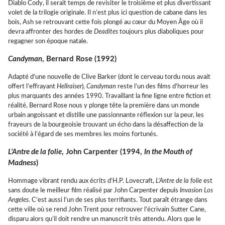
Diablo Cody, il serait temps de revisiter le troisième et plus divertissant
volet de la trilogie originale. Il n’est plus ici question de cabane dans les
bois, Ash se retrouvant cette fois plongé au cœur du Moyen Âge où il
devra affronter des hordes de
Deadites
toujours plus diaboliques pour
regagner son époque natale.
Candyman
, Bernard Rose (1992)
Adapté d’une nouvelle de Clive Barker (dont le cerveau tordu nous avait
offert l’effrayant
Hellraiser
),
Candyman
reste l’un des films d’horreur les
plus marquants des années 1990. Travaillant la fine ligne entre fiction et
réalité, Bernard Rose nous y plonge tête la première dans un monde
urbain angoissant et distille une passionnante réflexion sur la peur, les
frayeurs de la bourgeoisie trouvant un écho dans la désaffection de la
société à l’égard de ses membres les moins fortunés.
L’Antre de la folie
, John Carpenter (1994,
In the Mouth of
Madness
)
Hommage vibrant rendu aux écrits d’H.P. Lovecraft,
L’Antre de la folie
est
sans doute le meilleur film réalisé par John Carpenter depuis
Invasion Los
Angeles
. C’est aussi l’un de ses plus terrifiants. Tout paraît étrange dans
cette ville où se rend John Trent pour retrouver l’écrivain Sutter Cane,
disparu alors qu’il doit rendre un manuscrit très attendu. Alors que le