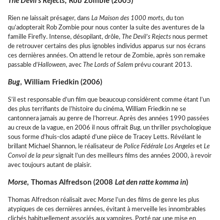
The Devil’s Rejects
, Rob Zombie (2005)
Rien ne laissait présager, dans
La Maison des 1000 morts
, du ton
qu’adopterait Rob Zombie pour nous conter la suite des aventures de la
famille Firefly. Intense, désopilant, drôle,
The Devil’s Rejects
nous permet
de retrouver certains des plus ignobles individus apparus sur nos écrans
ces dernières années. On attend le retour de Zombie, après son remake
passable d’
Halloween
, avec
The Lords of Salem
prévu courant 2013.
Bug
, William Friedkin (2006)
S’il est responsable d’un film que beaucoup considèrent comme étant l’un
des plus terrifiants de l’histoire du cinéma, William Friedkin ne se
cantonnera jamais au genre de l’horreur. Après des années 1990 passées
au creux de la vague, en 2006 il nous offrait
Bug
, un thriller psychologique
sous forme d’huis-clos adapté d’une pièce de Tracey Letts. Révélant le
brillant Michael Shannon, le réalisateur de
Police Fédérale Los Angeles
et
Le
Convoi de la peur
signait l’un des meilleurs films des années 2000, à revoir
avec toujours autant de plaisir.
Morse
, Thomas Alfredson (2008
Lat den ratte komma in
)
Thomas Alfredson réalisait avec
Morse
l’un des films de genre les plus
atypiques de ces dernières années, évitant à merveille les innombrables
clichés habituellement associés aux vampires. Porté par une mise en