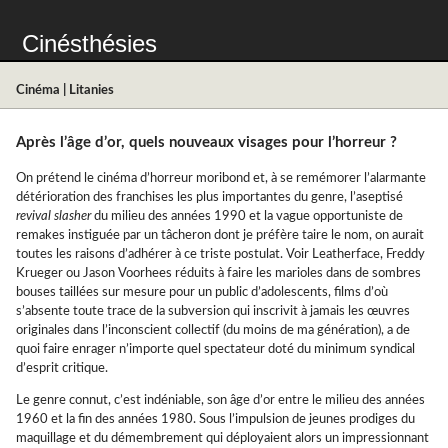
Cinésthésies
Cinéma
|
Litanies
Après l’âge d’or, quels nouveaux visages pour l’horreur ?
On prétend le cinéma d’horreur moribond et, à se remémorer l’alarmante
détérioration des franchises les plus importantes du genre, l’aseptisé
revival slasher
du milieu des années 1990 et la vague opportuniste de
remakes instiguée par un tâcheron dont je préfère taire le nom, on aurait
toutes les raisons d’adhérer à ce triste postulat. Voir Leatherface, Freddy
Krueger ou Jason Voorhees réduits à faire les marioles dans de sombres
bouses taillées sur mesure pour un public d’adolescents, films d’où
s’absente toute trace de la subversion qui inscrivit à jamais les œuvres
originales dans l’inconscient collectif (du moins de ma génération), a de
quoi faire enrager n’importe quel spectateur doté du minimum syndical
d’esprit critique.
Le genre connut, c’est indéniable, son âge d’or entre le milieu des années
1960 et la fin des années 1980. Sous l’impulsion de jeunes prodiges du
maquillage et du démembrement qui déployaient alors un impressionnant