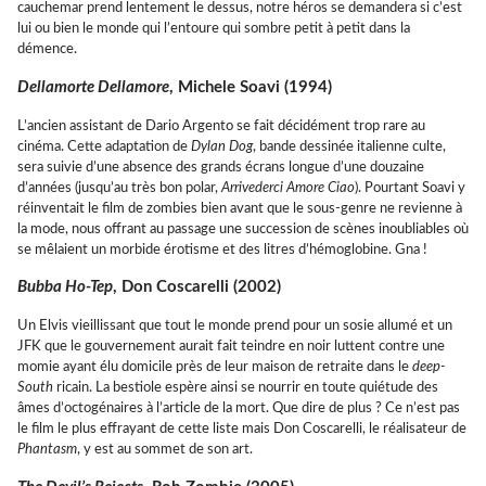
cauchemar prend lentement le dessus, notre héros se demandera si c’est
lui ou bien le monde qui l’entoure qui sombre petit à petit dans la
démence.
Dellamorte Dellamore
, Michele Soavi (1994)
L’ancien assistant de Dario Argento se fait décidément trop rare au
cinéma. Cette adaptation de
Dylan Dog
, bande dessinée italienne culte,
sera suivie d’une absence des grands écrans longue d’une douzaine
d’années (jusqu’au très bon polar,
Arrivederci Amore Ciao
). Pourtant Soavi y
réinventait le film de zombies bien avant que le sous-genre ne revienne à
la mode, nous offrant au passage une succession de scènes inoubliables où
se mêlaient un morbide érotisme et des litres d’hémoglobine. Gna !
Bubba Ho-Tep
, Don Coscarelli (2002)
Un Elvis vieillissant que tout le monde prend pour un sosie allumé et un
JFK que le gouvernement aurait fait teindre en noir luttent contre une
momie ayant élu domicile près de leur maison de retraite dans le
deep-
South
ricain. La bestiole espère ainsi se nourrir en toute quiétude des
âmes d’octogénaires à l’article de la mort. Que dire de plus ? Ce n’est pas
le film le plus effrayant de cette liste mais Don Coscarelli, le réalisateur de
Phantasm
, y est au sommet de son art.