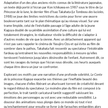
Adaptation d’un des plus anciens récits connus de la littérature japonaise,
un texte déjà porté à l’écran par Kon Ichikawa en 1987 sous le titre de
La
Princesse de la lune
, le dernier film d’Isao Takahata (
Le Tombeau des lucioles
,
1988) se joue des limites restrictives du conte pour livrer une œuvre
bouleversante tant sur le plan thématique qu’au niveau visuel. Sur une
trame limpide, celui de l’inévitable passage à l’âge adulte de la jeune
Kaguya doublé de sa pénible assimilation d’une culture qui lui est
totalement étrangère, le réalisateur révèle la difficulté de s’adapter à
d’autres modes de vie que la sienne. Avec un détachement apparent qui
n’est pas sans rappeler le cinéma de Yasujiro Ozu et qui évite au film de
sombrer dans le pathos, Takahata fait ressentir au spectateur l’intolérable
fardeau qu’entraînent les nouvelles responsabilités à mesure qu’elles
ternissent l’existence jusqu’alors désinvolte de l’enfant. Autrement dit, ce
sont les ravages du temps que l’écran nous dévoile, ces heurts auxquels
chaque être devra un jour se confronter.
Explorant ces motifs par une narration d’une profonde sobriété,
Le Conte
de la princesse Kaguya
exacerbe ses thèmes par l’ineffable beauté des
images, chacune d’elles libérant un ahurissant torrent de créativité devant
le regard ébloui du spectateur. Le moindre plan du film est composé à la
perfection, le trait tantôt caricatural tantôt suggestif saisissant les
émotions des personnages au vol avec une redoutable sensibilité. La
douceur des animations nous plonge dans ce monde où tout n’est
qu’enchantement pour ensuite se livrer à de farouches embardées alors