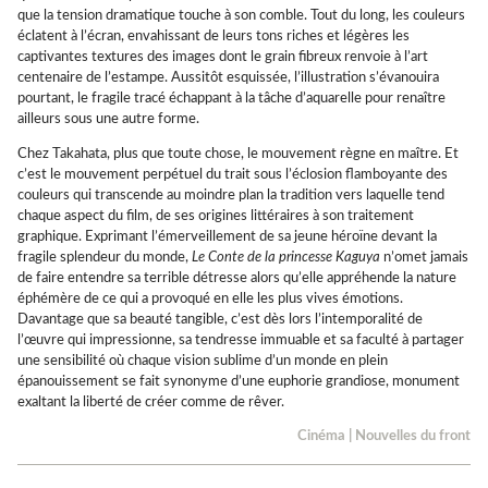
que la tension dramatique touche à son comble. Tout du long, les couleurs
éclatent à l’écran, envahissant de leurs tons riches et légères les
captivantes textures des images dont le grain fibreux renvoie à l’art
centenaire de l’estampe. Aussitôt esquissée, l’illustration s’évanouira
pourtant, le fragile tracé échappant à la tâche d’aquarelle pour renaître
ailleurs sous une autre forme.
Chez Takahata, plus que toute chose, le mouvement règne en maître. Et
c’est le mouvement perpétuel du trait sous l’éclosion flamboyante des
couleurs qui transcende au moindre plan la tradition vers laquelle tend
chaque aspect du film, de ses origines littéraires à son traitement
graphique. Exprimant l’émerveillement de sa jeune héroïne devant la
fragile splendeur du monde,
Le Conte de la princesse Kaguya
n’omet jamais
de faire entendre sa terrible détresse alors qu’elle appréhende la nature
éphémère de ce qui a provoqué en elle les plus vives émotions.
Davantage que sa beauté tangible, c’est dès lors l’intemporalité de
l’œuvre qui impressionne, sa tendresse immuable et sa faculté à partager
une sensibilité où chaque vision sublime d’un monde en plein
épanouissement se fait synonyme d’une euphorie grandiose, monument
exaltant la liberté de créer comme de rêver.
Cinéma
|
Nouvelles du front