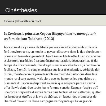
Cinésthésies
Cinéma
|
Nouvelles du front
Le Conte de la princesse Kaguya
(
Kaguyahime no monogatari
)
un film de Isao Takahata (2013)
Après une dure journée de labeur passée à récolter du bambou dans la
forêt environnante, un modeste paysan découvre dans la tige d’un jeune-
pousse un bien étrange enfant. Ayant recueilli la fillette, lui et son épouse
assisteront incrédules à sa stupéfiante maturation, découvrant au fil du
temps d’autres présents, d’ordre plus matériel cette fois-ci, à l’ombre du
feuillage. Bientôt, le couple décidera que leur fille adoptive, véritable don
du ciel, mérite de vivre parmi la noblesse tokyoïte plutôt que dans leur
monde rural sans avenir. Mais alors que les hommes les plus riches et
puissants du Japon se disputent sa main, que son père pense lui avoir
offert la vie dont rêve toute jeune femme sensée, Kaguya n’aspire qu’à
une chose : rejoindre d’autres terres plus fertiles et sans attaches, quitter
les luxueuses étoffes et la vie de château en faveur des promesses de
liberté et d’aventure d’une campagne verdoyante qui l’a vu grandir.