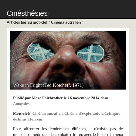
Cinésthésies
Articles liés au mot-clef “ Cinéma autralien ”
Wake in Fright (Ted Kotcheff, 1971)
Publié par Marc Fairbrother le 16 novembre 2014 dans
Autopsies
Mots-clefs:
Cinéma autralien
,
Cinéma d'exploitation
,
Critiques
de films
,
Horreur
Pour affronter les lendemains difficiles, il n’existe pas de
meilleur remède que de combattre le feu avec le feu ; ce fameux