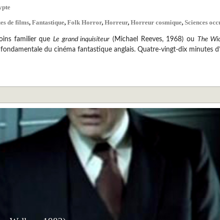
ypte
es de films
,
Fantastique
,
Folk Horror
,
Horreur
,
Horreur cosmique
,
Sciences occ
oins familier que
Le grand inquisiteur
(Michael Reeves, 1968) ou
The Wi
e fondamentale du cinéma fantastique anglais. Quatre-vingt-dix minutes