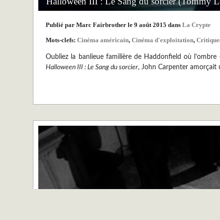
Halloween III : Le Sang du sorcier (Tommy L
Publié par Marc Fairbrother le 9 août 2015 dans
La Crypte
Mots-clefs:
Cinéma américain
,
Cinéma d'exploitation
,
Critique
Oubliez la banlieue familière de Haddonfield où l’ombre d
Halloween III : Le Sang du sorcier
, John Carpenter amorçait u