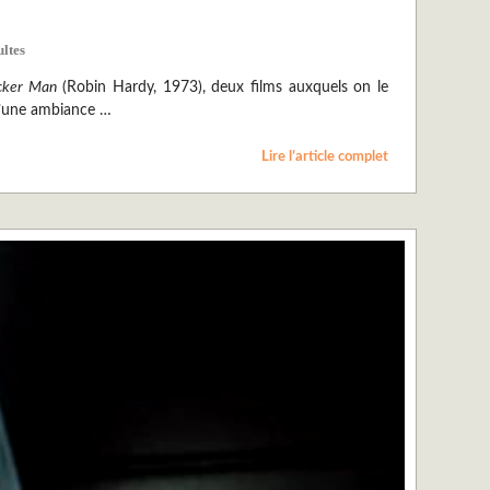
ultes
cker Man
(Robin Hardy, 1973), deux films auxquels on le
 d’une ambiance …
Lire l’article complet