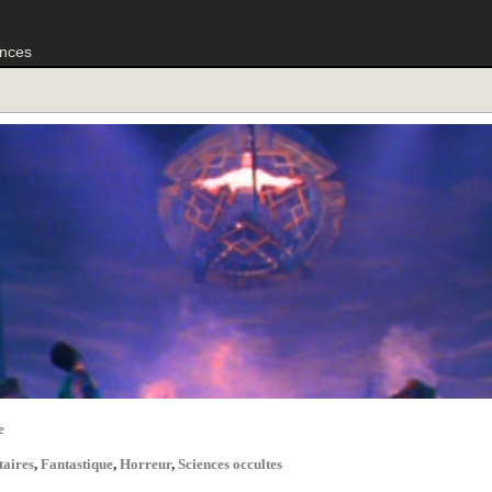
nces
e
aires
,
Fantastique
,
Horreur
,
Sciences occultes