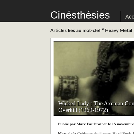
Cinésthésies
Acc
Articles liés au mot-clef “ Heavy Metal 
Wicked Lady : The Axeman Come
Overkill (1969-1972)
Publié par Marc Fairbrother le 15 novembr
Mots-clefs:
Critiques de disques
,
Hard Rock
,