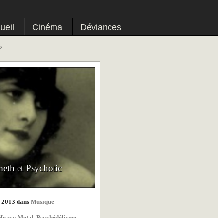
ueil
Cinéma
Déviances
”
th et Psychotic
e 2013 dans
Musique
Heavy Metal
,
Psychédélisme