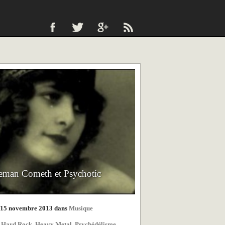
eman Cometh et Psychotic
e 15 novembre 2013 dans
Musique
,
Hard Rock
,
Heavy Metal
,
Psychédélisme