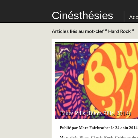
Cinésthésies
Acc
Articles liés au mot-clef “ Hard Rock ”
Blues Pills (Blues Pills, 2014)
Publié par Marc Fairbrother le 24 août 201
Mots-clefs:
Blues
,
Classic Rock
,
Critiques de 