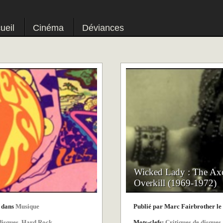
ueil
Cinéma
Déviances
Wicked Lady : The Ax
Overkill (1969-1972)
4 dans
Musique
Publié par Marc Fairbrother l
disques
,
Hard Rock
,
Mots-clefs:
Critiques de disques