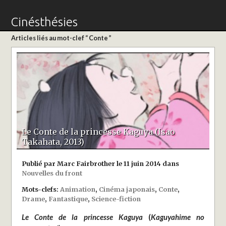
Cinésthésies
Articles liés au mot-clef “ Conte ”
Le Conte de la princesse Kaguya (Isao
Takahata, 2013)
Publié par Marc Fairbrother le 11 juin 2014 dans
Nouvelles du front
Mots-clefs:
Animation
,
Cinéma japonais
,
Conte
,
Drame
,
Fantastique
,
Science-fiction
Le Conte de la princesse Kaguya
(
Kaguyahime no