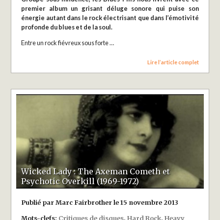
premier album un grisant déluge sonore qui puise son
énergie autant dans le rock électrisant que dans l’émotivité
profonde du blues et de la soul.
Entre un rock fiévreux sous forte …
Lire l’article complet
Wicked Lady : The Axeman Cometh et
Psychotic Overkill (1969-1972)
Publié par Marc Fairbrother le 15 novembre 2013
Mots-clefs:
Critiques de disques
,
Hard Rock
,
Heavy