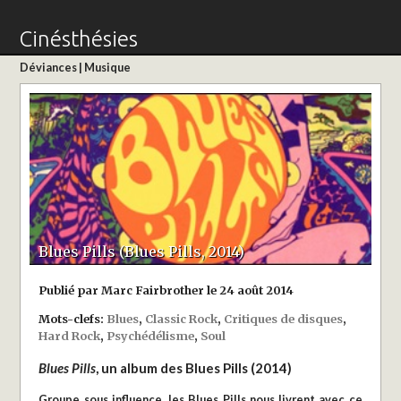
Cinésthésies
Déviances
|
Musique
Blues Pills (Blues Pills, 2014)
Publié par Marc Fairbrother le 24 août 2014
Mots-clefs:
Blues
,
Classic Rock
,
Critiques de disques
,
Hard Rock
,
Psychédélisme
,
Soul
Blues Pills
, un album des Blues Pills (2014)
Groupe sous influence, les Blues Pills nous livrent avec ce