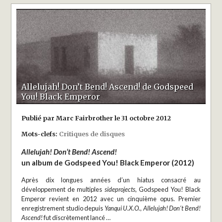
Allelujah! Don’t Bend! Ascend! de Godspeed
You! Black Emperor
Publié par Marc Fairbrother le 31 octobre 2012
Mots-clefs:
Critiques de disques
Allelujah! Don’t Bend! Ascend!
un album de Godspeed You! Black Emperor (2012)
Après dix longues années d’un hiatus consacré au
développement de multiples
sideprojects
, Godspeed You! Black
Emperor revient en 2012 avec un cinquième opus. Premier
enregistrement studio depuis
Yanqui U.X.O.
,
Allelujah! Don’t Bend!
Ascend!
fut discrètement lancé …