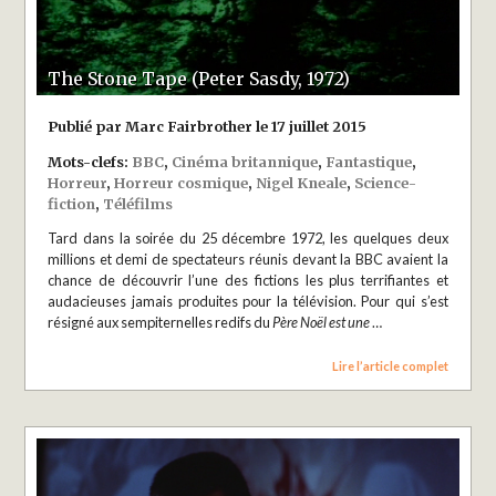
The Stone Tape (Peter Sasdy, 1972)
Publié par Marc Fairbrother le 17 juillet 2015
Mots-clefs:
BBC
,
Cinéma britannique
,
Fantastique
,
Horreur
,
Horreur cosmique
,
Nigel Kneale
,
Science-
fiction
,
Téléfilms
Tard dans la soirée du 25 décembre 1972, les quelques deux
millions et demi de spectateurs réunis devant la BBC avaient la
chance de découvrir l’une des fictions les plus terrifiantes et
audacieuses jamais produites pour la télévision. Pour qui s’est
résigné aux sempiternelles redifs du
Père Noël est une
…
Lire l’article complet