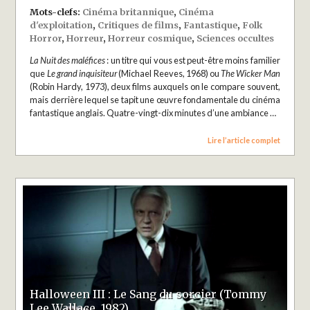
Mots-clefs:
Cinéma britannique
,
Cinéma
d'exploitation
,
Critiques de films
,
Fantastique
,
Folk
Horror
,
Horreur
,
Horreur cosmique
,
Sciences occultes
La Nuit des maléfices
: un titre qui vous est peut-être moins familier
que
Le grand inquisiteur
(Michael Reeves, 1968) ou
The Wicker Man
(Robin Hardy, 1973), deux films auxquels on le compare souvent,
mais derrière lequel se tapit une œuvre fondamentale du cinéma
fantastique anglais. Quatre-vingt-dix minutes d’une ambiance …
Lire l’article complet
Halloween III : Le Sang du sorcier (Tommy
Lee Wallace, 1982)