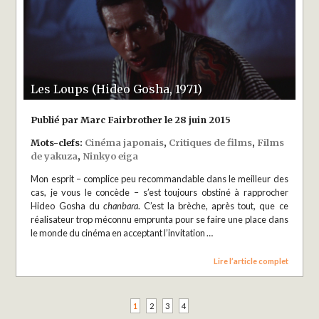
Les Loups (Hideo Gosha, 1971)
Publié par Marc Fairbrother le 28 juin 2015
Mots-clefs:
Cinéma japonais
,
Critiques de films
,
Films
de yakuza
,
Ninkyo eiga
Mon esprit – complice peu recommandable dans le meilleur des
cas, je vous le concède – s’est toujours obstiné à rapprocher
Hideo Gosha du
chanbara
. C’est la brèche, après tout, que ce
réalisateur trop méconnu emprunta pour se faire une place dans
le monde du cinéma en acceptant l’invitation …
Lire l’article complet
1
2
3
4