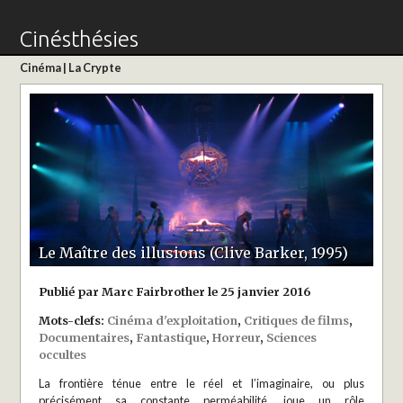
Cinésthésies
Cinéma
|
La Crypte
Le Maître des illusions (Clive Barker, 1995)
Publié par Marc Fairbrother le 25 janvier 2016
Mots-clefs:
Cinéma d'exploitation
,
Critiques de films
,
Documentaires
,
Fantastique
,
Horreur
,
Sciences
occultes
La frontière ténue entre le réel et l’imaginaire, ou plus
précisément sa constante perméabilité, joue un rôle