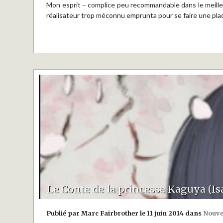
Mon esprit – complice peu recommandable dans le meilleu
réalisateur trop méconnu emprunta pour se faire une pla
Le Conte de la princesse Kaguya (Is
Publié par Marc Fairbrother le 11 juin 2014 dans
Nouve