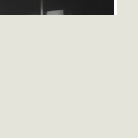
nsacrer au cours des premières années de son existence à
ntal d’avant-garde, …
Lire l’article complet