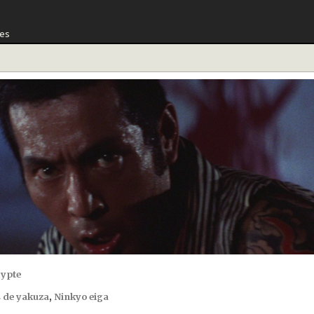
ces
rypte
 de yakuza
,
Ninkyo eiga