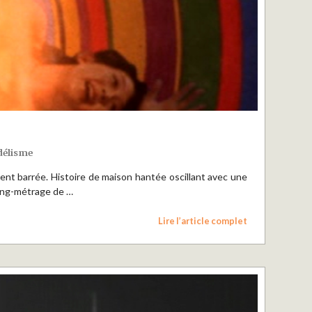
délisme
ment barrée. Histoire de maison hantée oscillant avec une
long-métrage de …
Lire l’article complet