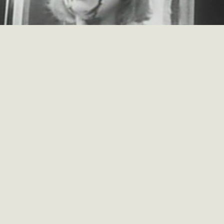
tsumoto, 1969)
topsies
isme
,
Modernité et avant-gardes
,
Psychédélisme
1
es plus importantes voix de la critique spécialisée, l’ATG
allait se co
ainsi que les spectateurs de l’archipel purent découvrir le cinéma occide