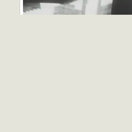
Funeral Parade of Roses (Toshio Ma
Publié par Marc Fairbrother le 13 octobre 2013 dans
Au
Mots-clefs:
Cinéma japonais
,
Critiques de films
,
Érot
Fondé en 1961 autour d’un comité rassemblant certaines d
la distribution de films non-commerciaux au Japon. C’est 