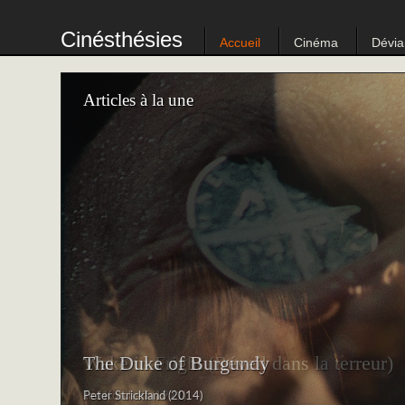
Cinésthésies
Accueil
Cinéma
Dévia
‹
›
‹
Articles à la une
‹
›
‹
›
The Duke of Burgundy
Peter Strickland (2014)