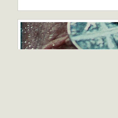
Wake in Fright (Ted Kotcheff, 1971)
Publié par Marc Fairbrother le 16 novembre 2014 dans
Autops
Pour affronter les lendemains difficiles, il n’existe pas 
Under
. Équivalent cinématographique d’une rasade de gnô