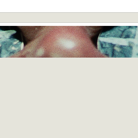
ies
de meilleur remède que de combattre le feu avec le feu ; ce fameux
hair of 
le frelatée,
Wake in Fright
reste toutefois à …