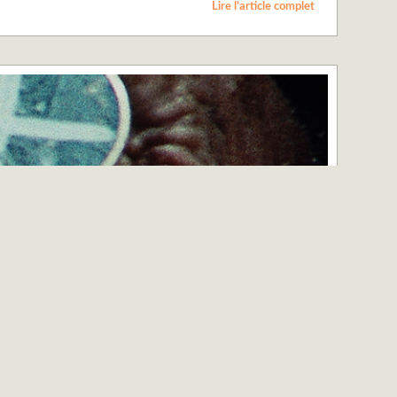
Lire l’article complet
the dog
comme aiment à l’appeler nos amis venus de
Down