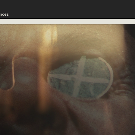
nces
›