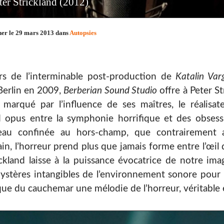
ter Strickland (2012)
her le 29 mars 2013 dans
Autopsies
rs de l’interminable post-production de
Katalin Var
 Berlin en 2009,
Berberian Sound Studio
offre à Peter S
 marqué par l’influence de ses maîtres, le réalisat
 opus entre la symphonie horrifique et des obsessio
eau confinée au hors-champ, que contrairement
n, l’horreur prend plus que jamais forme entre l’œil du
kland laisse à la puissance évocatrice de notre imag
mystères intangibles de l’environnement sonore pou
que du cauchemar une mélodie de l’horreur, véritable 