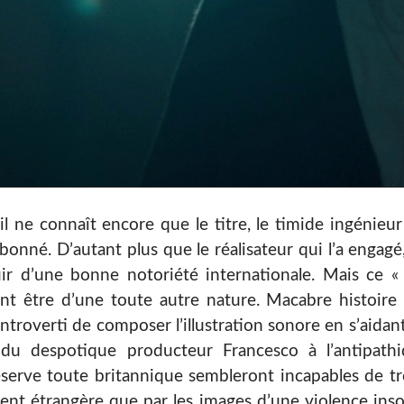
il ne connaît encore que le titre, le timide ingénieu
nné. D’autant plus que le réalisateur qui l’a engagé
ir d’une bonne notoriété internationale. Mais ce «
nt être d’une toute autre nature. Macabre histoire 
introverti de composer l’illustration sonore en s’aid
 du despotique producteur Francesco à l’antipath
éserve toute britannique sembleront incapables de tr
ent étrangère que par les images d’une violence insout