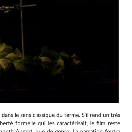
 dans le sens classique du terme. S’il rend un très
rté formelle qui les caractérisait, le film reste
enneth Anger), que de genre. La narration foutra