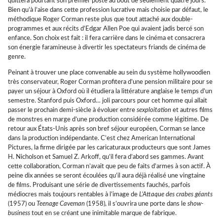
quittera pourtant son premier poste au bout de seulement quatre jours.
Bien qu’à l’aise dans cette profession lucrative mais choisie par défaut, le
méthodique Roger Corman reste plus que tout attaché aux double-
programmes et aux récits d’Edgar Allen Poe qui avaient jadis bercé son
enfance. Son choix est fait : il fera carrière dans le cinéma et consacrera
son énergie faramineuse à divertir les spectateurs friands de cinéma de
genre.
Peinant à trouver une place convenable au sein du système hollywoodien
très conservateur, Roger Corman profitera d’une pension militaire pour se
payer un séjour à Oxford où il étudiera la littérature anglaise le temps d’un
semestre. Stanford puis Oxford… joli parcours pour cet homme qui allait
passer le prochain demi-siècle à évoluer entre
sexploitation
et autres films
de monstres en marge d’une production considérée comme légitime. De
retour aux États-Unis après son bref séjour européen, Corman se lance
dans la production indépendante. C’est chez American International
Pictures, la firme dirigée par les caricaturaux producteurs que sont James
H. Nicholson et Samuel Z. Arkoff, qu’il fera d’abord ses gammes. Avant
cette collaboration, Corman n’avait que peu de faits d’armes à son actif. À
peine dix années se seront écoulées qu’il aura déjà réalisé une vingtaine
de films. Produisant une série de divertissements fauchés, parfois
médiocres mais toujours rentables à l’image de
L’Attaque des crabes géants
(1957) ou
Teenage Caveman
(1958), il s’ouvrira une porte dans le
show-
business
tout en se créant une inimitable marque de fabrique.