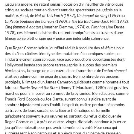
jusqu’à la moelle, ne ratant jamais l’occasion d’y insuffler de vitrioliques
critiques sociales tout en divertissant des spectateurs peu gâtés en la
matière. Ainsi, de
Not of This Earth
(1957),
Un baquet de sang
(1959) ou
La Petite boutique des horreurs
(1960), à
The Big Bird Cage
(Jack Hill, 1972),
Cinq femmes à abattre
(Jonathan Demme, 1974) ou
Piranhas
(Joe Dante,
1978), ces éléments distinctifs restent omniprésents au travers d’une
filmographie pléthorique qui y puise une indéniable cohérence.
Que Roger Corman soit aujourd’hui réduit à produire des téléfilms pour
des chaînes câblées témoigne des mutations économiques subies par
l’industrie cinématographique. Face aux productions opportunistes dont
Hollywood inonda son propre terreau après le succès des premiers
blockbusters
, la marge de manœuvre de ce franc-tireur de l’
entertainment
allait se réduire comme peau de chagrin. Bon nombre de ses anciens
protégés, à l’image d’un James Cameron qui débuta comme homme à tout
faire sur
Battle Beyond the Stars
(Jimmy T. Murakami, 1980), ont gravi les
marches pour s’imposer au sommet de la pyramide. Bien d’autres, comme
Francis Ford Coppola ou Joe Dante, auront connu la gloire avant de
sombrer injustement dans l’oubli. L’esprit du maître perdure néanmoins
au travers de leurs succès, de la liberté thématique et formelle
qu’adoptent souvent leurs œuvres et, surtout, du refus d’abdiquer de
Roger Corman qui, à près de quatre-vingts-dix balais, continue à jouer ce
jeu qu’il semblerait pour peu avoir lui-même inventé. Pour ceux qui
s’intéressent à son parcours et aux évolutions du cinéma de genre en