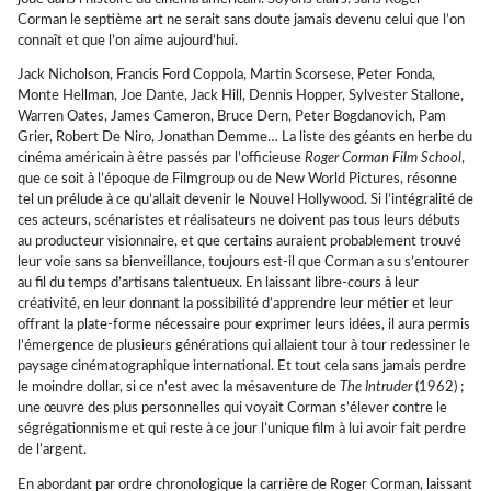
Corman le septième art ne serait sans doute jamais devenu celui que l’on
connaît et que l’on aime aujourd’hui.
Jack Nicholson, Francis Ford Coppola, Martin Scorsese, Peter Fonda,
Monte Hellman, Joe Dante, Jack Hill, Dennis Hopper, Sylvester Stallone,
Warren Oates, James Cameron, Bruce Dern, Peter Bogdanovich, Pam
Grier, Robert De Niro, Jonathan Demme… La liste des géants en herbe du
cinéma américain à être passés par l’officieuse
Roger Corman Film School
,
que ce soit à l’époque de Filmgroup ou de New World Pictures, résonne
tel un prélude à ce qu’allait devenir le Nouvel Hollywood. Si l’intégralité de
ces acteurs, scénaristes et réalisateurs ne doivent pas tous leurs débuts
au producteur visionnaire, et que certains auraient probablement trouvé
leur voie sans sa bienveillance, toujours est-il que Corman a su s’entourer
au fil du temps d’artisans talentueux. En laissant libre-cours à leur
créativité, en leur donnant la possibilité d’apprendre leur métier et leur
offrant la plate-forme nécessaire pour exprimer leurs idées, il aura permis
l’émergence de plusieurs générations qui allaient tour à tour redessiner le
paysage cinématographique international. Et tout cela sans jamais perdre
le moindre dollar, si ce n’est avec la mésaventure de
The Intruder
(1962) ;
une œuvre des plus personnelles qui voyait Corman s’élever contre le
ségrégationnisme et qui reste à ce jour l’unique film à lui avoir fait perdre
de l’argent.
En abordant par ordre chronologique la carrière de Roger Corman, laissant