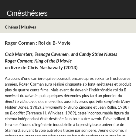
Cinésthésies
Cinéma
|
Missives
Roger Corman : Roi du B-Movie
Crab Monsters, Teenage Cavemen, and Candy Stripe Nurses
Roger Corman: King of the B Movie
un livre de Chris Nashawaty (2013)
Au cours d’une carrière qui se poursuit encore après soixante fructueuses
années, Roger Corman aura réalisé cinquante six long-métrages et produit
plus de quatre cents films. Mais avant de devenir l’indétrônable roi du
B-
movie
et du
drive-in
, puis quelques décennies plus tard un pionnier du
direct to video
avec des merveilles aussi diverses que
Fête sanglante
(Amy
Holden Jones, 1982),
Emmanuelle 6
(Bruno Zincone et Jean Rollin, 1988)
ou
Bloodfist
(Terrence H. Winkless, 1989), cette incontournable figure du
cinéma indépendant était destinée à un tout autre avenir. Élève brillant, il
fera ses études d’ingénierie industrielle à la prestigieuse université de
Stanford, suivant la voie autrefois tracée par son père. Jeune diplômé, il