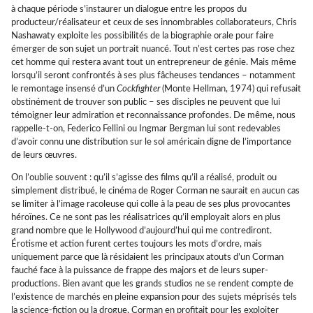
à chaque période s’instaurer un dialogue entre les propos du
producteur/réalisateur et ceux de ses innombrables collaborateurs, Chris
Nashawaty exploite les possibilités de la biographie orale pour faire
émerger de son sujet un portrait nuancé. Tout n’est certes pas rose chez
cet homme qui restera avant tout un entrepreneur de génie. Mais même
lorsqu’il seront confrontés à ses plus fâcheuses tendances – notamment
le remontage insensé d’un
Cockfighter
(Monte Hellman, 1974) qui refusait
obstinément de trouver son public – ses disciples ne peuvent que lui
témoigner leur admiration et reconnaissance profondes. De même, nous
rappelle-t-on, Federico Fellini ou Ingmar Bergman lui sont redevables
d’avoir connu une distribution sur le sol américain digne de l’importance
de leurs œuvres.
On l’oublie souvent : qu’il s’agisse des films qu’il a réalisé, produit ou
simplement distribué, le cinéma de Roger Corman ne saurait en aucun cas
se limiter à l’image racoleuse qui colle à la peau de ses plus provocantes
héroïnes. Ce ne sont pas les réalisatrices qu’il employait alors en plus
grand nombre que le Hollywood d’aujourd’hui qui me contrediront.
Érotisme et action furent certes toujours les mots d’ordre, mais
uniquement parce que là résidaient les principaux atouts d’un Corman
fauché face à la puissance de frappe des majors et de leurs super-
productions. Bien avant que les grands studios ne se rendent compte de
l’existence de marchés en pleine expansion pour des sujets méprisés tels
la science-fiction ou la drogue, Corman en profitait pour les exploiter