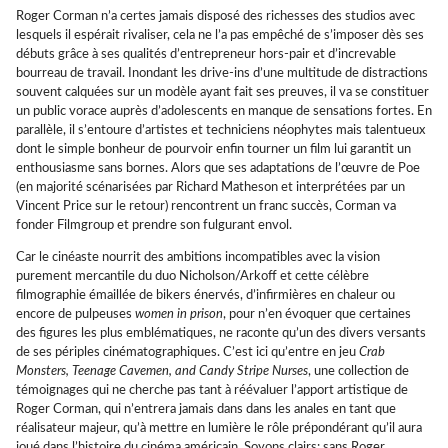
Roger Corman n’a certes jamais disposé des richesses des studios avec
lesquels il espérait rivaliser, cela ne l’a pas empêché de s’imposer dès ses
débuts grâce à ses qualités d’entrepreneur hors-pair et d’increvable
bourreau de travail. Inondant les drive-ins d’une multitude de distractions
souvent calquées sur un modèle ayant fait ses preuves, il va se constituer
un public vorace auprès d’adolescents en manque de sensations fortes. En
parallèle, il s’entoure d’artistes et techniciens néophytes mais talentueux
dont le simple bonheur de pourvoir enfin tourner un film lui garantit un
enthousiasme sans bornes. Alors que ses adaptations de l’œuvre de Poe
(en majorité scénarisées par Richard Matheson et interprétées par un
Vincent Price sur le retour) rencontrent un franc succès, Corman va
fonder Filmgroup et prendre son fulgurant envol.
Car le cinéaste nourrit des ambitions incompatibles avec la vision
purement mercantile du duo Nicholson/Arkoff et cette célèbre
filmographie émaillée de bikers énervés, d’infirmières en chaleur ou
encore de pulpeuses
women in prison
, pour n’en évoquer que certaines
des figures les plus emblématiques, ne raconte qu’un des divers versants
de ses périples cinématographiques. C’est ici qu’entre en jeu
Crab
Monsters, Teenage Cavemen, and Candy Stripe Nurses
, une collection de
témoignages qui ne cherche pas tant à réévaluer l’apport artistique de
Roger Corman, qui n’entrera jamais dans dans les anales en tant que
réalisateur majeur, qu’à mettre en lumière le rôle prépondérant qu’il aura
joué dans l’histoire du cinéma américain. Soyons clairs: sans Roger