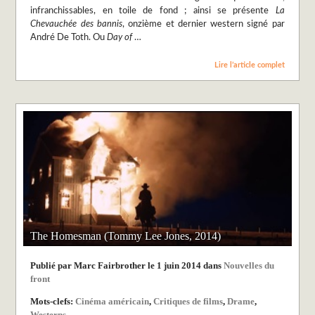
infranchissables, en toile de fond ; ainsi se présente
La
Chevauchée des bannis
, onzième et dernier western signé par
André De Toth. Ou
Day of
…
Lire l’article complet
The Homesman (Tommy Lee Jones, 2014)
Publié par Marc Fairbrother le 1 juin 2014 dans
Nouvelles du
front
Mots-clefs:
Cinéma américain
,
Critiques de films
,
Drame
,
Westerns