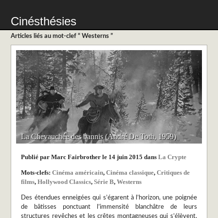
Cinésthésies
Articles liés au mot-clef “ Westerns ”
La Chevauchée des bannis (André De Toth, 1959)
Publié par Marc Fairbrother le 14 juin 2015 dans
La Crypte
Mots-clefs:
Cinéma américain
,
Cinéma classique
,
Critiques de
films
,
Hollywood Classics
,
Série B
,
Westerns
Des étendues enneigées qui s’égarent à l’horizon, une poignée
de bâtisses ponctuant l’immensité blanchâtre de leurs
structures revêches et les crêtes montagneuses qui s’élèvent,