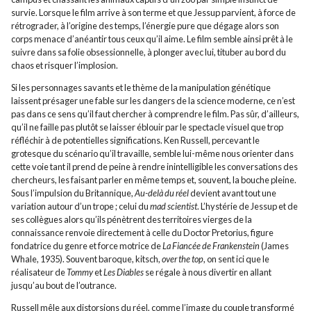
survie. Lorsque le film arrive à son terme et que Jessup parvient, à force de
rétrograder, à l’origine des temps, l’énergie pure que dégage alors son
corps menace d’anéantir tous ceux qu’il aime. Le film semble ainsi prêt à le
suivre dans sa folie obsessionnelle, à plonger avec lui, tituber au bord du
chaos et risquer l’implosion.
Si les personnages savants et le thème de la manipulation génétique
laissent présager une fable sur les dangers de la science moderne, ce n’est
pas dans ce sens qu’il faut chercher à comprendre le film. Pas sûr, d’ailleurs,
qu’il ne faille pas plutôt se laisser éblouir par le spectacle visuel que trop
réfléchir à de potentielles significations. Ken Russell, percevant le
grotesque du scénario qu’il travaille, semble lui-même nous orienter dans
cette voie tant il prend de peine à rendre inintelligible les conversations des
chercheurs, les faisant parler en même temps et, souvent, la bouche pleine.
Sous l’impulsion du Britannique,
Au-delà du réel
devient avant tout une
variation autour d’un trope ; celui du
mad scientist
. L’hystérie de Jessup et de
ses collègues alors qu’ils pénètrent des territoires vierges de la
connaissance renvoie directement à celle du Doctor Pretorius, figure
fondatrice du genre et force motrice de
La Fiancée de Frankenstein
(James
Whale, 1935). Souvent baroque, kitsch,
over the top
, on sent ici que le
réalisateur de
Tommy
et
Les Diables
se régale à nous divertir en allant
jusqu’au bout de l’outrance.
Russell mêle aux distorsions du réel, comme l’image du couple transformé