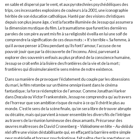
en sable et dispersé par le vent, et aux pyrotechnies psychédéliques des
trips, ces incessantes explosions de couleurs à la
2001
, une iconographie
héritée de son éducation catholique. Hanté par des visions christiques
depuis son plus jeune âge, c’est la facette illuminée de Jessup qui assumera
la dimension mystique du film. Le traumatisme que furent les dernières
paroles de son père ayant mis fin à sa religiosité éveilla en lui une soif de
comprendre la signification de ces deux mots : « It’s terrible ». Sa femme, à
qui il avoue penser à Dieu pendant qu’ils font l’amour, l’accuse de ne
pouvoir jouir que par la découverte de l’inconnu. Ainsi, parvenant à
explorer des souvenirs enfouis au plus profond de la conscience humaine,
Jessup se croit enfin à la lisière des frontières de la vie et de la mort ;
frontières qui dissimuleraient le sens même de notre existence.
Dans sa manière de provoquer l’éclatement du couple par les obsessions
du mari, le film retombe sur un thème omniprésent dans le cinéma
fantastique ; la force rédemptrice de l’amour. Comme Jonathan Harker
dans
Dracula
ou Victor Frankenstein, Jessup ne comprendra qu’au travers
de l’horreur que son ambition risque de nuire à ce qu’il chérit le plus au
monde. C’est le sens de la scène finale, qu’on sera libre de trouver abrupte
ou décalée, mais qui parvient à nouer ensemble les divers fils de l’intrigue
au travers de la réunion lumineuse des deux amants. Précurseur des
œuvres maîtresses de David Cronenberg –
Vidéodrome
en tête –
Au-delà du
réel
offre une vision déstabilisante qui, en effaçant la barrière entre simple
peur matérielle et horreur psychologique, fait naître chez le spectateur un