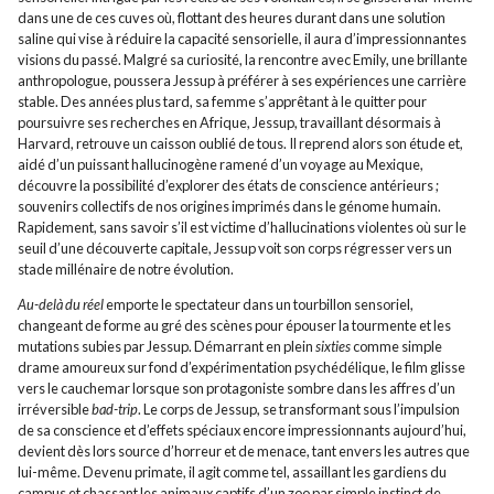
dans une de ces cuves où, flottant des heures durant dans une solution
saline qui vise à réduire la capacité sensorielle, il aura d’impressionnantes
visions du passé. Malgré sa curiosité, la rencontre avec Emily, une brillante
anthropologue, poussera Jessup à préférer à ses expériences une carrière
stable. Des années plus tard, sa femme s’apprêtant à le quitter pour
poursuivre ses recherches en Afrique, Jessup, travaillant désormais à
Harvard, retrouve un caisson oublié de tous. Il reprend alors son étude et,
aidé d’un puissant hallucinogène ramené d’un voyage au Mexique,
découvre la possibilité d’explorer des états de conscience antérieurs ;
souvenirs collectifs de nos origines imprimés dans le génome humain.
Rapidement, sans savoir s’il est victime d’hallucinations violentes où sur le
seuil d’une découverte capitale, Jessup voit son corps régresser vers un
stade millénaire de notre évolution.
Au-delà du réel
emporte le spectateur dans un tourbillon sensoriel,
changeant de forme au gré des scènes pour épouser la tourmente et les
mutations subies par Jessup. Démarrant en plein
sixties
comme simple
drame amoureux sur fond d’expérimentation psychédélique, le film glisse
vers le cauchemar lorsque son protagoniste sombre dans les affres d’un
irréversible
bad-trip
. Le corps de Jessup, se transformant sous l’impulsion
de sa conscience et d’effets spéciaux encore impressionnants aujourd’hui,
devient dès lors source d’horreur et de menace, tant envers les autres que
lui-même. Devenu primate, il agit comme tel, assaillant les gardiens du
campus et chassant les animaux captifs d’un zoo par simple instinct de