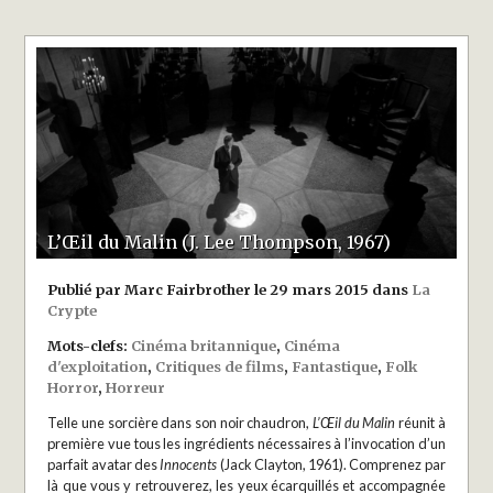
L’Œil du Malin (J. Lee Thompson, 1967)
Publié par Marc Fairbrother le 29 mars 2015 dans
La
Crypte
Mots-clefs:
Cinéma britannique
,
Cinéma
d'exploitation
,
Critiques de films
,
Fantastique
,
Folk
Horror
,
Horreur
Telle une sorcière dans son noir chaudron,
L’Œil du Malin
réunit à
première vue tous les ingrédients nécessaires à l’invocation d’un
parfait avatar des
Innocents
(Jack Clayton, 1961). Comprenez par
là que vous y retrouverez, les yeux écarquillés et accompagnée