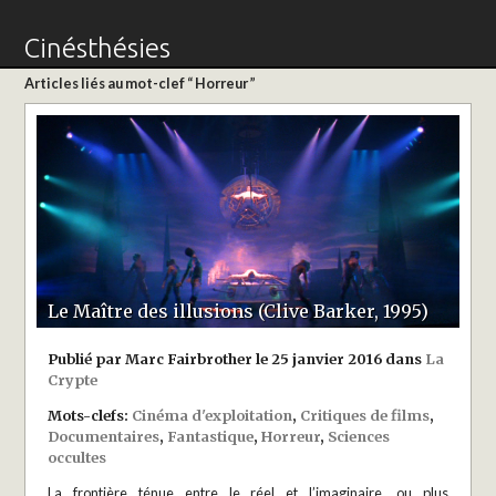
Cinésthésies
Articles liés au mot-clef “ Horreur ”
Le Maître des illusions (Clive Barker, 1995)
Publié par Marc Fairbrother le 25 janvier 2016 dans
La
Crypte
Mots-clefs:
Cinéma d'exploitation
,
Critiques de films
,
Documentaires
,
Fantastique
,
Horreur
,
Sciences
occultes
La frontière ténue entre le réel et l’imaginaire, ou plus