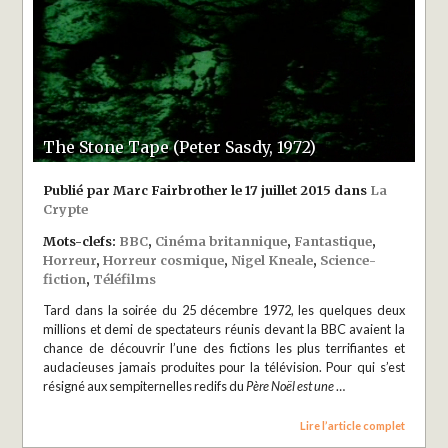
The Stone Tape (Peter Sasdy, 1972)
Publié par Marc Fairbrother le 17 juillet 2015 dans
La
Crypte
Mots-clefs:
BBC
,
Cinéma britannique
,
Fantastique
,
Horreur
,
Horreur cosmique
,
Nigel Kneale
,
Science-
fiction
,
Téléfilms
Tard dans la soirée du 25 décembre 1972, les quelques deux
millions et demi de spectateurs réunis devant la BBC avaient la
chance de découvrir l’une des fictions les plus terrifiantes et
audacieuses jamais produites pour la télévision. Pour qui s’est
résigné aux sempiternelles redifs du
Père Noël est une
…
Lire l’article complet