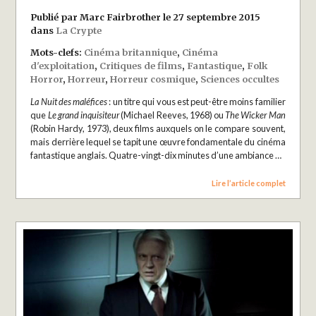
Publié par Marc Fairbrother le 27 septembre 2015
dans
La Crypte
Mots-clefs:
Cinéma britannique
,
Cinéma
d'exploitation
,
Critiques de films
,
Fantastique
,
Folk
Horror
,
Horreur
,
Horreur cosmique
,
Sciences occultes
La Nuit des maléfices
: un titre qui vous est peut-être moins familier
que
Le grand inquisiteur
(Michael Reeves, 1968) ou
The Wicker Man
(Robin Hardy, 1973), deux films auxquels on le compare souvent,
mais derrière lequel se tapit une œuvre fondamentale du cinéma
fantastique anglais. Quatre-vingt-dix minutes d’une ambiance …
Lire l’article complet