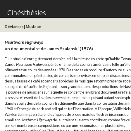
Cinésthésies
Déviances
|
Musique
Heartworn Highways
un documentaire de James Szalapski (1976)
D’un studio d’enregistrement dernier-cri à la miteuse roulotte qu’habite Tow
Zandt,
Heartworn Highways
pénètre l’âme de la country américaine telle qu’elle
réinventait au cours des années 1970. Des rades en bordure d’autoroute aux s
communales d’un pénitencier, de concerts improvisés en simples discussions 
dessus tasses de café et cendars ébréchés, la musique est omniprésente et déf
soupçon de désuétude. Rejetant le son grandiloquent des productions de Nash
la poignée de musiciens sur laquelle se concentre le vibrant documentaire fais
alors vivre l’esprit de l’
outlaw movement
: une musique puisant autant son inspir
dans les ballades de la country traditionnelle que dans la contestation des an
1960 et l’énergie du rock and roll qui en fut l’incarnation. A l’époque, Willie Nel
Waylon Jennings en étaient les figures de proue mais les illustres inconnus qui
émaillent
Heartworn Highways
de leur talent allaient y contribuer, comme Steve
par ses nombreuses compositions, ou par une reconnaissance plus tardive,