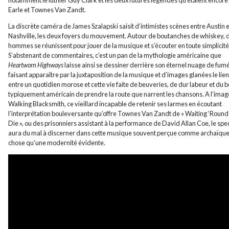
notamment le luthier Guy Clark et les deux futures légendes qu’étaient encore
Earle et Townes Van Zandt.
La discrète caméra de James Szalapski saisit d’intimistes scènes entre Austin e
Nashville, les deux foyers du mouvement. Autour de boutanches de whiskey, 
hommes se réunissent pour jouer de la musique et s’écouter en toute simplicité
S’abstenant de commentaires, c’est un pan de la mythologie américaine que
Heartworn Highways
laisse ainsi se dessiner derrière son éternel nuage de fum
faisant apparaître par la juxtaposition de la musique et d’images glanées le lien
entre un quotidien morose et cette vie faite de beuveries, de dur labeur et du 
typiquement américain de prendre la route que narrent les chansons. A l’imag
Walking Blacksmith, ce vieillard incapable de retenir ses larmes en écoutant
l’interprétation bouleversante qu’offre Townes Van Zandt de « Waiting ‘Round
Die », ou des prisonniers assistant à la performance de David Allan Coe, le spe
aura du mal à discerner dans cette musique souvent perçue comme archaïque
chose qu’une modernité évidente.