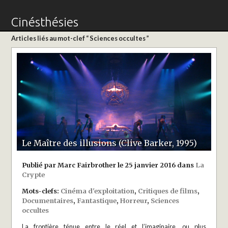
Cinésthésies
Articles liés au mot-clef “ Sciences occultes ”
Le Maître des illusions (Clive Barker, 1995)
Publié par Marc Fairbrother le 25 janvier 2016 dans
La
Crypte
Mots-clefs:
Cinéma d'exploitation
,
Critiques de films
,
Documentaires
,
Fantastique
,
Horreur
,
Sciences
occultes
La frontière ténue entre le réel et l’imaginaire, ou plus