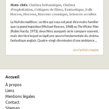
Mots-clefs:
Cinéma britannique
,
Cinéma
d'exploitation
,
Critiques de films
,
Fantastique
,
Folk
Horror
,
Horreur
,
Horreur cosmique
,
Sciences occultes
La Nuit des maléfices
: un titre qui vous est peut-être moins familier
que
Le grand inquisiteur
(Michael Reeves, 1968) ou
The Wicker Man
(Robin Hardy, 1973), deux films auxquels on le compare souvent,
mais derrière lequel se tapit une œuvre fondamentale du cinéma
fantastique anglais. Quatre-vingt-dix minutes d’une ambiance …
Lire l’article complet
Accueil
À propos
Liens
Mentions légales
Contact
Sitemap