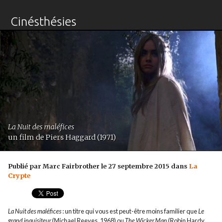
Cinésthésies
La Nuit des maléfices
un film de Piers Haggard (1971)
Publié par Marc Fairbrother le 27 septembre 2015 dans
La
Crypte
La Nuit des maléfices
: un titre qui vous est peut-être moins familier que
Le
grand inquisiteur
(Michael Reeves, 1968) ou
The Wicker Man
(Robin Hardy,