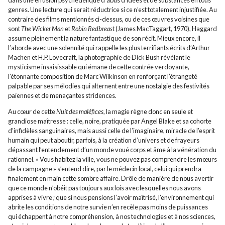
genres. Une lecture qui serait réductrice si ce n’est totalement injustifiée. Au
contraire des films mentionnés ci-dessus, ou de ces œuvres voisines que
sont
The Wicker Man
et
Robin Redbreast
(James MacTaggart, 1970), Haggard
assume pleinement la nature fantastique de son récit. Mieux encore, il
l’aborde avec une solennité qui rappelle les plus terrifiants écrits d’Arthur
Machen et H.P. Lovecraft, la photographie de Dick Bush révélant le
mysticisme insaisissable qui émane de cette contrée verdoyante,
l’étonnante composition de Marc Wilkinson en renforçant l’étrangeté
palpable par ses mélodies qui alternent entre une nostalgie des festivités
païennes et de menaçantes stridences.
Au cœur de cette
Nuit des maléfices
, la magie règne donc en seule et
grandiose maîtresse : celle, noire, pratiquée par Angel Blake et sa cohorte
d’infidèles sanguinaires, mais aussi celle de l’imaginaire, miracle de l’esprit
humain qui peut aboutir, parfois, à la création d’univers et de frayeurs
dépassant l’entendement d’un monde voué corps et âme à la vénération du
rationnel. « Vous habitez la ville, vous ne pouvez pas comprendre les mœurs
de la campagne » s’entend dire, par le médecin local, celui qui prendra
finalement en main cette sombre affaire. Drôle de manière de nous avertir
que ce monde n’obéit pas toujours aux lois avec lesquelles nous avons
apprises à vivre ; que si nous pensions l’avoir maîtrisé, l’environnement qui
abrite les conditions de notre survie n’en recèle pas moins de puissances
qui échappent à notre compréhension, à nos technologies et à nos sciences,