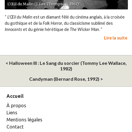
L’Œil du Malin (J. Lee Thompson, 1967)
“
L'Œil du Malin
est un diamant fêlé du cinéma anglais, à la croisée
du gothique et de la
Folk Horror
, du classicisme sublimé des
Innocents
et du génie hérétique de
The Wicker Man
. ”
Lire la suite
< Halloween III : Le Sang du sorcier (Tommy Lee Wallace,
1982)
Candyman (Bernard Rose, 1992) >
Accueil
À propos
Liens
Mentions légales
Contact