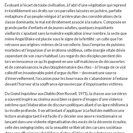
Évoluant à l’écart de toute civilisation, à l’abri d’une végétation qui reprend
irrésistiblement ses droits sur ces parcelles laissées en jachère, parfaite
métaphore d’un peuple relégué à l’arrière plan des considérations de la
classe dominante, le mal est étroitement associé à la nature. Composée en
grande partie d’enfants et de jeunes adultes, quelques inquiétants
vieillards s’ajoutant sans la moindre explication à leur nombre, la secte que
mène Angel Blake est placée sous le signe de la fertilité ; un culte que l’on
retrouve aux origines-mêmes de la sorcellerie. Sous l’emprise de pulsions
morbides et l’impulsion d’un érotisme séditieux, cette énergie vitale dévie
cependant de son cours habituel. Les regards des disciples perdent dès
lors en innocence ce qu’ils gagnent en une soif malicieuse de découvertes
et de connaissances, le plus blasphématoire des rites – à l’image de ce viol
collectif en insoutenable point d’orgue du film – devenant une source
d’émerveillement, l’occasion pour les bourreaux de s’abandonner à l’extase
devant l’horreur et la souffrance éprouvées par d’impuissantes victimes.
Du
Grand inquisiteur
aux
Diables
(Ken Russell, 1971), la chasse aux sorcières
a souvent inspiré au cinéma aussi bien ce genre d’images d’une violence
extrême que l’élaboration de discours politiques allant d’un âpre nihilisme à
la révolte profonde. Il serait tentant d’appliquer à
La Nuit des maléfices
une
lecture analogue tant il est facile d’y déceler une œuvre réactionnaire se
lançant dans une violente stigmatisation des excès de la décennie écoulée,
celle des
swinging sixties
, où la sexualité se libérait des carcans sociétaux
dans une effusion psychédélique d’abus d’idées et de substances en tous