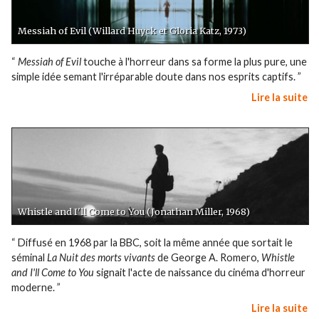
Messiah of Evil (Willard Huyck et Gloria Katz, 1973)
“
Messiah of Evil
touche à l'horreur dans sa forme la plus pure, une
simple idée semant l'irréparable doute dans nos esprits captifs. ”
Lire la suite
Whistle and I'll Come to You (Jonathan Miller, 1968)
“ Diffusé en 1968 par la BBC, soit la même année que sortait le
séminal
La Nuit des morts vivants
de George A. Romero,
Whistle
and I'll Come to You
signait l'acte de naissance du cinéma d'horreur
moderne. ”
Lire la suite