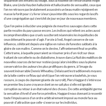
disparition des enfants du village. Sous la houlette de l’ensorcelante Angel
Blake, une Linda Hayden hallucinée et hallucinante de sensualité, ceux que
l’on ne retrouve pas brutalement assassinés un beau matin rejoignent en
masse la forêt pour s’y livrer à leurs jeux interdits sous les regards lascifs
d’une congrégation qui s’enrichit de jour en jour de nouveaux membres.
Que l’on peine à élucider une poignée de meurtres sauvages dans cette
partie reculée du pays passe encore. Les indices qui relient ces actes aussi
incompréhensibles que cruels susciteront néanmoins les inquiétudes de
ceux détenant le pouvoir d’agir. Forcée à l’exil, Angel conserve de son
influence, célébrant depuis une église en ruines de funestes sabbats à la
gloire de son maître. Comme on le devine, l’affrontement final se profile.
Cette trame, à laquelle pourraient se résumer près d’un récit sur deux
traitant de sorcellerie ou de diabolisme, trouve dans
La Nuit des maléfices
de
nouvelles sources de terreur restées jusqu’alors inédites sous la plume
conservatrice des auteurs les plus prolifiques du genre, à l’image du
souvent inénarrable Dennis Wheatley. Délaissant les traditionnels moyens
de la lutte contre ce fléau qui sévit (que l’on retrouvera toutefois, je vous
rassure, à coups de
claymore
géante de surcroît), Piers Haggard s’intéresse
en premier lieu à une croyance dont on ne sait plus si elle est ignoble
corruption ou retour à un état naturel des choses. De cette ambigüité germe
la sensation d’éveil d’une force primitive, Haggard nous donnant à ressentir
toute l’impuissance d’un ordre arbitrairement imposé au monde face au
pouvoir d’attraction que celle-ci exerce sur les individus.