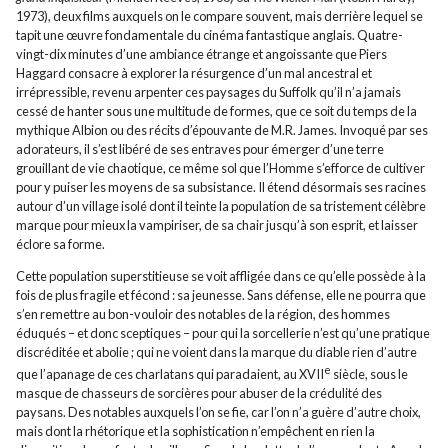
1973), deux films auxquels on le compare souvent, mais derrière lequel se
tapit une œuvre fondamentale du cinéma fantastique anglais. Quatre-
vingt-dix minutes d’une ambiance étrange et angoissante que Piers
Haggard consacre à explorer la résurgence d’un mal ancestral et
irrépressible, revenu arpenter ces paysages du Suffolk qu’il n’a jamais
cessé de hanter sous une multitude de formes, que ce soit du temps de la
mythique Albion ou des récits d’épouvante de M.R. James. Invoqué par ses
adorateurs, il s’est libéré de ses entraves pour émerger d’une terre
grouillant de vie chaotique, ce même sol que l’Homme s’efforce de cultiver
pour y puiser les moyens de sa subsistance. Il étend désormais ses racines
autour d’un village isolé dont il teinte la population de sa tristement célèbre
marque pour mieux la vampiriser, de sa chair jusqu’à son esprit, et laisser
éclore sa forme.
Cette population superstitieuse se voit affligée dans ce qu’elle possède à la
fois de plus fragile et fécond : sa jeunesse. Sans défense, elle ne pourra que
s’en remettre au bon-vouloir des notables de la région, des hommes
éduqués – et donc sceptiques – pour qui la sorcellerie n’est qu’une pratique
discréditée et abolie ; qui ne voient dans la marque du diable rien d’autre
e
que l’apanage de ces charlatans qui paradaient, au XVII
siècle, sous le
masque de chasseurs de sorcières pour abuser de la crédulité des
paysans. Des notables auxquels l’on se fie, car l’on n’a guère d’autre choix,
mais dont la rhétorique et la sophistication n’empêchent en rien la