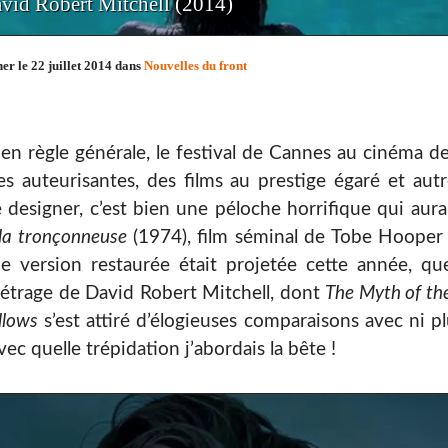
avid Robert Mitchell (2014)
er le 22 juillet 2014 dans
Nouvelles du front
 en règle générale, le festival de Cannes au cinéma d
 auteurisantes, des films au prestige égaré et autr
designer, c’est bien une péloche horrifique qui aura f
la tronçonneuse
(1974), film séminal de Tobe Hooper d
 version restaurée était projetée cette année, qu
trage de David Robert Mitchell, dont
The Myth of th
llows
s’est attiré d’élogieuses comparaisons avec ni 
ec quelle trépidation j’abordais la bête !