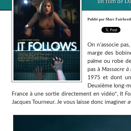
un film de D
Publié par Marc Fairbroth
On n’associe pas,
marge des bobines
palme ou robe de 
pas à
Massacre à 
1975 et dont une
Deuxième long-mé
France à une sortie directement en vidéo*,
It Fo
Jacques Tourneur. Je vous laisse donc imaginer av