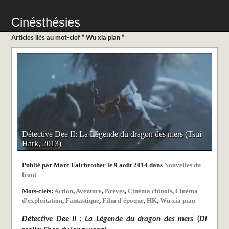
Cinésthésies
Articles liés au mot-clef “ Wu xia pian ”
Détective Dee II: La Légende du dragon des mers (Tsui
Hark, 2013)
Publié par Marc Fairbrother le 9 août 2014 dans
Nouvelles du
front
Mots-clefs:
Action
,
Aventure
,
Brèves
,
Cinéma chinois
,
Cinéma
d'exploitation
,
Fantastique
,
Film d'époque
,
HK
,
Wu xia pian
Détective Dee II : La Légende du dragon des mers
(
Di