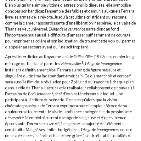
Bien plus qu’une simple victime d’agressions libidineuses, elle symbolise
donc par son handicap l’ensemble des faibles et démunis auxquels Ferrara
livre les armes de la révolte. Jusqu’à cet ultime cri strident qui résonne
comme la clameur assourdissante d’une libération inespérée, le calvaire de
Thana se veut universel.
L’Ange de la vengeance
narre donc au fond
l’importance mais aussi la difficulté d’amasser suffisamment de courage
pour exprimer sa colère et son indignation, de trouver cette voix qui permet
d’appeler au secours avant qu’il ne soit trop tard.
Après l’interdiction au Royaume Uni de
Driller Killer
(1979), un premier long-
1
métrage qui fut classé parmi les
video nasties
,
L’Ange de la vengeance
installera définitivement Abel Ferrara au rang de figure majeure et
singulière du cinéma indépendant américain. Ce diamant noir et corrosif
sera aussi le film de la révélation pour Zoë Lund qui rayonne à chaque plan
dans le rôle de Thana. L’actrice et le réalisateur collaboreront de nouveau à
l’occasion de
Bad Lieutenant
, chef d’œuvre ténébreux sur lequel Lund
participera à l’écriture du scénario. Ce n’est qu’alors que la vision
cinématographique de Ferrara exprimera toute l’ampleur féroce de sa
douloureuse tourmente. Mais de l’ambiance anxiogène et du pessimisme
désespéré à l’emploi récurrent d’imagerie religieuse et d’une violence
éprouvante, l’on en retrouve déjà en germe la majorité des éléments
constitutifs. Malgré ses limites budgétaires,
L’Ange de la vengeance
procure
une expérience viscérale et hallucinée grâce à ses irréfutables qualités de