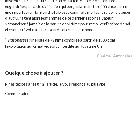
mise en scène, d’écriture et d’interprétation. Au cœur des ténèbres
engendrées par cette civilisation qui perçoit la moindre différence comme
une imperfection, la moindre faiblesse comme la meilleure raison d’abuser
d’autrui, ragent alors les flammes de ce dernier espoir salvateur :
s’émanciper à jamais de la parure de victime pour retrouver l’estime de soi
et crier sa révolte à la face sourde et cruelle du monde.
1
Video nasties
: une liste de 72 films compilée à partir de 1983 dont
l’exploitation au format vidéo fut interdite au Royaume Uni
Cinéma
|
Autopsies
Quelque chose à ajouter ?
N'hésitez pas à réagir à l'article, je vous réponds au plus vite!
Commentaire