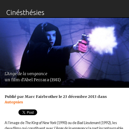
Cinésthésies
L’Ange de la vengeance
un film d'Abel Ferrara (1981)
Publié par Marc Fairbrother le 23 décembre 2013 dans
Autopsies
A l’image de
The King of New York
(1990) ou de
Bad Lieutenant
(1992), les
deux films qui constituent avec
L’Ange de la vengeance
la part incontournable