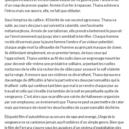
d’un coup de presse-papier. Armée d’un fer à repasser, Thana achèvera
l’intrus mais son œuvre, elle, ne fait que débuter.
Sous l’emprise du calibre .45 hérité de son second agresseur, Thana va
subir, au cours des jours qui suivent la calamité, une fascinante
métamorphose. Armée de son talisman, elle prendra lentement le pouvoir
sur l’environnement qui jusqu’alors semblait la terrifier. Chaque homme
recèle désormais pour la jeune femme l’ombre d’un violeur potentiel ;
chaque angle mort la silhouette de l’homme au grinçant masque de clown.
Se défendant simplement, en un premier temps, de tous ceux qui
l’approchent, Thana sombre au fil des nuits dans un engrenage meurtrier
pour devenir elle-même une prédatrice solitaire, arpentant les ruelles
nocturnes de la ville à la recherche de cibles pour assouvir la soif violente
qui la ronge. A mesure que ses victimes se diversifient, Thana éprouvera
davantage de difficultés à faire la part entre les deux personnalités qui la
tiraillent : celle qui continue tant bien que mal à se rendre chaque jour au
travail et celle qui s’éveille à la tombée de la nuit en perpétuelle quête de
vengeance. C’est alors que se profile une soirée de Halloween organisée
par son employeur, un événement que Thana ne peut se permettre de rater
mais qui menace de réunir les deux facettes de sa personnalité déchirée.
Étiqueté film d’autodéfense ou encore de
rape and revenge
,
L’Ange de la
vengeance
ne se cantonne jamais aux frontières d’un simple genre. Bien que
le film de Ferrara s’ouvre sous les auspices d’un cinéma d’exploitation des