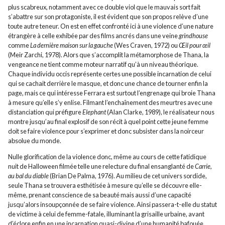
plus scabreux, notamment avec ce double viol que le mauvais sort fait
s’abattre sur son protagoniste, il est évident que son propos relève d’une
toute autre teneur. On est en effet confronté ici à une violence d’une nature
étrangère à celle exhibée par des films ancrés dans une veine
grindhouse
comme
La dernière maison sur la gauche
(Wes Craven, 1972) ou
Œil pour œil
(Meir Zarchi, 1978). Alors que s’accomplit la métamorphose de Thana, la
vengeance ne tient comme moteur narratif qu’à un niveau théorique.
Chaque individu occis représente certes une possible incarnation de celui
qui se cachait derrière le masque, et donc une chance de tourner enfin la
page, mais ce qui intéresse Ferrara est surtout l’engrenage qui broie Thana
à mesure qu’elle s’y enlise. Filmant l’enchaînement des meurtres avec une
distanciation qui préfigure
Elephant
(Alan Clarke, 1989), le réalisateur nous
montre jusqu’au final explosif de son récit à quel point cette jeune femme
doit se faire violence pour s’exprimer et donc subsister dans la noirceur
absolue du monde.
Nulle glorification de la violence donc, même au cours de cette fatidique
nuit de Halloween filmée telle une relecture du final ensanglanté de
Carrie,
au bal du diable
(Brian De Palma, 1976). Au milieu de cet univers sordide,
seule Thana se trouvera esthétisée à mesure qu’elle se découvre elle-
même, prenant conscience de sa beauté mais aussi d’une capacité
jusqu’alors insoupçonnée de se faire violence. Ainsi passera-t-elle du statut
de victime à celui de femme-fatale, illuminant la grisaille urbaine, avant
d’éclore enfin en une incarnation quasi-divine d’une humanité bafouée.