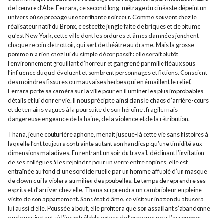
de l’œuvre d’Abel Ferrara, ce second long-métrage du cinéaste dépeint un
univers où se propage une terrifiante noirceur. Comme souvent chez le
réalisateur natif du Bronx, c’est cette jungle faite de briques et de bitume
qu’est New York, cette ville dont les ordures et âmes damnées jonchent
chaque recoin de trottoir, qui sert de théâtre au drame. Mais la grosse
pomme n’a rien chez lui du simple décor passif : elle serait plutôt
l’environnement grouillant d’horreur et gangrené par mille fléaux sous
l’influence duquel évoluent et sombrent personnages et fictions. Conscient
des moindres fissures ou mauvaises herbes qui en émaillent le relief,
Ferrara porte sa caméra sur la ville pour en illuminer les plus improbables
détails et lui donner vie. Il nous précipite ainsi dans le chaos d’arrière-cours
et de terrains vagues à la poursuite de son héroïne : fragile mais
dangereuse engeance de la haine, de la violence et de la rétribution.
Thana, jeune couturière aphone, menait jusque-là cette vie sans histoires à
laquelle l’ont toujours contrainte autant son handicap qu’une timidité aux
dimensions maladives. En rentrant un soir du travail, déclinant l’invitation
de ses collègues à les rejoindre pour un verre entre copines, elle est
entraînée au fond d’une sordide ruelle par un homme affublé d’un masque
de clown qui la violera au milieu des poubelles. Le temps de reprendre ses
esprits et d’arriver chez elle, Thana surprendra un cambrioleur en pleine
visite de son appartement. Sans état d’âme, ce visiteur inattendu abusera
lui aussi d’elle. Poussée à bout, elle profitera que son assaillant s’abandonne
quelques instants à l’incontrôlable extase de l’orgasme pour l’assommer