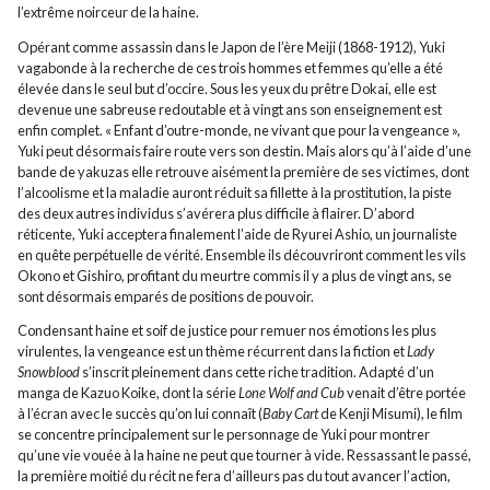
l’extrême noirceur de la haine.
Opérant comme assassin dans le Japon de l’ère Meiji (1868-1912), Yuki
vagabonde à la recherche de ces trois hommes et femmes qu’elle a été
élevée dans le seul but d’occire. Sous les yeux du prêtre Dokai, elle est
devenue une sabreuse redoutable et à vingt ans son enseignement est
enfin complet. « Enfant d’outre-monde, ne vivant que pour la vengeance »,
Yuki peut désormais faire route vers son destin. Mais alors qu’à l’aide d’une
bande de yakuzas elle retrouve aisément la première de ses victimes, dont
l’alcoolisme et la maladie auront réduit sa fillette à la prostitution, la piste
des deux autres individus s’avérera plus difficile à flairer. D’abord
réticente, Yuki acceptera finalement l’aide de Ryurei Ashio, un journaliste
en quête perpétuelle de vérité. Ensemble ils découvriront comment les vils
Okono et Gishiro, profitant du meurtre commis il y a plus de vingt ans, se
sont désormais emparés de positions de pouvoir.
Condensant haine et soif de justice pour remuer nos émotions les plus
virulentes, la vengeance est un thème récurrent dans la fiction et
Lady
Snowblood
s’inscrit pleinement dans cette riche tradition. Adapté d’un
manga de Kazuo Koike, dont la série
Lone Wolf and Cub
venait d’être portée
à l’écran avec le succès qu’on lui connaît (
Baby Cart
de Kenji Misumi), le film
se concentre principalement sur le personnage de Yuki pour montrer
qu’une vie vouée à la haine ne peut que tourner à vide. Ressassant le passé,
la première moitié du récit ne fera d’ailleurs pas du tout avancer l’action,