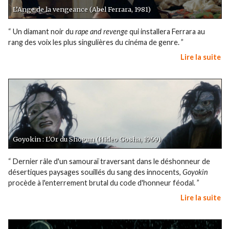
L’Ange de la vengeance (Abel Ferrara, 1981)
“ Un diamant noir du
rape and revenge
qui installera Ferrara au
rang des voix les plus singulières du cinéma de genre. ”
Lire la suite
Goyokin : L'Or du Shogun (Hideo Gosha, 1969)
“ Dernier râle d'un samouraï traversant dans le déshonneur de
désertiques paysages souillés du sang des innocents,
Goyokin
procède à l'enterrement brutal du code d'honneur féodal. ”
Lire la suite