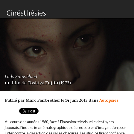
Cinésthésies
Lady Snowblood
un film de Toshiya Fujita (1973)
Publié par Marc Fairbrother le 14 juin 2013 dans
Autopsies
Au cours des années 1960, face à l’invasion télévisuelle des foyers
japonais, l’industrie cinématographique dût redoubler d’imagination pour
lutter contre la désertion des salles obscures. Les studios firent confiance,