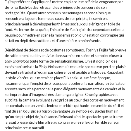
Fujita préférant s’appliquer à mettre en place le motif de la vengeance par
de longs flash-backs retraçant les origines et le parcours de son
protagoniste. Quant aux nombreux personnages secondaires que
rencontrera la jeune femme au cours de son périple, ils serviront
principalement à développer les thèmes sociaux qui s’érigent en toile de
fond. Au terme de sa quête, l’histoire de Yuki rejoindra cependant celle du
peuple pour mettre en scène la modernisation d’une nation corrompue qui
se fait en dépit des traditions et d’une misère omniprésente.
Bénéficiant de décors et de costumes somptueux, Toshiya Fujita fait preuve
de raffinement et d’inventivité dans sa mise en scène et semble refuser à
Lady Snowblood
toute forme de sensationnalisme. On est donc loin des
excès habituels de la
Pinky Violence
mais ce que le spectateur perd en plaisir
déviant se traduit à l’écran par cohérence et qualité artistiques. Rappelant
le style viscéral que mettait en place Fukasaku à la même époque,
notamment par l’emploi de photos pour accélérer la narration, le réalisateur
apporte sa touche personnelle par d’élégants mouvements de caméra et la
surimpression d’images tirées du manga original. Chorégraphiés avec
subtilité, la caméra évoluant avec grâce au cœur des corps en mouvement,
les combats conservent la lenteur morbide qui hante l’ensemble du récit et
font du sang qui gicle à foison davantage un symbole du gâchis humain
qu’un simple objet de jouissance. Refusant ainsi le spectacle que sa trame
laissait pressentir, le film offre au contraire une réflexion terrible sur son
principal moteur narratif.