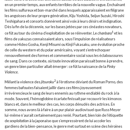
en un premier temps, aux enfants terribles de la nouvelle vague. Enchaînant
les films sulfureux et bon-marché dans lesquels apparaissaient en filigrane
les angoisses de leur propre génération, Kiju Yoshida, Seijun Suzuki, Hiroshi
Teshigahara et consorts donnèrent ainsi voix à leurs désirs et indignation.
Dès la fin de la décennie, sur les bases jetées par ces cinéastes novateurs,
1
ce fût au tour du cinéma d’exploitation de se réinventer. Le
chanbara
et les
films de yakuzas connaissaient alors, sous l’impulsion de réalisateurs
comme Hideo Gosha, Kenji Misumi ou Kinji Fukasaku, une évolution proche
de celle du western et du polar américains, voyant s’entrechoquer
renouvellement des formes et commentaire social sous les éclaboussures
de sang. Dans ce contexte, où toute innovation paraissait bonne à prendre,
un genre bien particulier allait émerger : ce fût la naissance de la
Pinky
Violence
.
2
Mêlant la violence des
jitsuroku
à l’érotisme déviant du Roman Porno, des
femmes bafouées faisaient jaillir dans ces films joyeusement
irrévérencieux le sang de leurs ennemis au rythme endiablé du rock à la
mode. Souvent, l’hémoglobine écarlate finissait par recouvrir les kimonos
blancs et, dans le meilleur des cas, les corps dénudés des actrices. En
somme, nous avons là à faire à un pur plaisir audiovisuel que Russ Meyer
lui-même n’aurait certainement pas renié. Pourtant, bien loin de l’étiquette
de
sexploitation
à la japonaise que s’empressèrent de lui accoler les
gardiens de la bien-pensance, le genre met surtout en scène des héroïnes