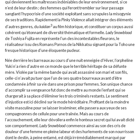
qui deviennent les maîtresses indéniables de leur environnement, si ce
n’est de leur destin ; des femmes qui feront trembler sur leur passage
sanglant l’hypocrisie d’une société exploitant sans scrupules la misogynie
de ses traditions. Rapidement la
Pinky Violence
allait intégrer des éléments
3
d’autres genres, du
kaidan
au film historique, et constituer un corpus aussi
cohérent qu’étonnant de diversité thématique et formelle.
Lady Snowblood
de Toshiya Fujita en représente l’un des incontestables fleurons, le
réalisateur issu des Romans Pornos de la Nikkatsu signant pour la Toho une
fresque historique d’une éloquente pudeur.
Née derrière les barreaux au cours d’une nuit enneigée d’Hiver, l’orpheline
Yuki n’a rien d’autre en ce monde que le terrible héritage de sa défunte
mère. Violée par la même bande qui avait assassiné son mari et son fils,
celle-ci n’avait pu tuer que l’un de ses quatre bourreaux avant d’être
condamnée à finir sa vie dans une prison pour femmes. Son unique chance
d’accomplir sa vengeance fut donc de mettre au monde l’enfant qui se
chargerait à sa place d’éliminer les trois criminels restants. Le sentiment
d’injustice est ici décliné sur le mode héréditaire. Profitant de la moindre
visite masculine pour se laisser inséminer, elle passera aux yeux de ses
compagnonnes de cellule pour une traînée. Mais au cours de
l’accouchement, elle leur dévoilera enfin le honteux secret qui lui avait dicté
son comportement.
Lady Snowblood
commence ainsi au son des cris de
douleur d’une femme en pleine labeur et des hurlements de son nourrisson
dont le destin, à peine entamé, est déjà irrémédiablement marqué par