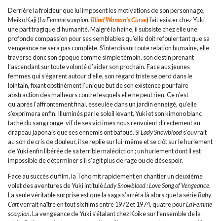
Derrière la froideur que lui imposent les motivations de son personnage,
Meiko Kaji (
La Femme scorpion
,
Blind Woman’s Curse
) fait exister chez Yuki
une part tragique d’humanité. Malgré la haine, il subsiste chez elle une
profonde compassion pour ses semblables qu’elle doit refouler tant que sa
vengeance ne sera pas complète. S’interdisant toute relation humaine, elle
traverse donc son époque comme simple témoin, son destin prenant
l’ascendant sur toute volonté d’aider son prochain. Face aux jeunes
femmes qui s’égarent autour d’elle, son regard triste se perd dans le
lointain, fixant obstinément l’unique but de son existence pour faire
abstraction des malheurs contre lesquels elle ne peut rien. Ce n’est
qu’après l’affrontement final, esseulée dans un jardin enneigé, qu’elle
s’exprimera enfin. Illuminés par le soleil levant, Yuki et son kimono blanc
taché du sang rouge-vif de ses victimes nous renvoient directement au
drapeau japonais que ses ennemis ont bafoué. Si
Lady Snowblood
s’ouvrait
au son de cris de douleur, il se replie sur lui-même et se clôt sur le hurlement
de Yuki enfin libérée de sa terrible malédiction ; un hurlement dont il est
impossible de déterminer s’il s’agit plus de rage ou de désespoir.
Face au succès du film, la Toho mit rapidement en chantier un deuxième
volet des aventures de Yuki intitulé
Lady Snowblood : Love Song of Vengeance
.
La seule véritable surprise est que la saga s’arrêta là alors que la série
Baby
Cart
verrait naître en tout six films entre 1972 et 1974, quatre pour
La Femme
scorpion
. La vengeance de Yuki s’étalant chez Koike sur l’ensemble de la