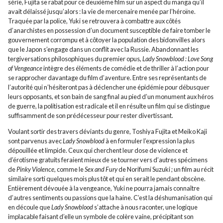
série, Fujita se rabat pour ce deuxième film sur un aspect du manga qu’il
avait délaissé jusqu’alors : la vie de mercenaire menée par l’héroïne.
Traquée par la police, Yuki se retrouvera à combattre aux côtés
d’anarchistes en possession d’un document susceptible de faire tomber le
gouvernement corrompu et à côtoyer la population des bidonvilles alors
que le Japon s’engage dans un conflit avec la Russie. Abandonnant les
tergiversations philosophiques du premier opus,
Lady Snowblood : Love Song
of Vengeance
intègre des éléments de comédie et de thriller à l’action pour
se rapprocher davantage du film d’aventure. Entre ses représentants de
l’autorité qui n’hésiteront pas à déclencher une épidémie pour débusquer
leurs opposants, et son bain de sang final au pied d’un monument aux héros
de guerre, la politisation est radicale et il en résulte un film qui se distingue
suffisamment de son prédécesseur pour rester divertissant.
Voulant sortir des travers déviants du genre, Toshiya Fujita et Meiko Kaji
sont parvenus avec
Lady Snowblood
à en formuler l’expression la plus
dépouillée et limpide. Ceux qui cherchent leur dose de violence et
d’érotisme gratuits feraient mieux de se tourner vers d’autres spécimens
de
Pinky Violence
, comme le
Sex and Fury
de Norifumi Suzuki ; un film au récit
similaire sorti quelques mois plus tôt et qui en serait le pendant obscène.
Entièrement dévouée à la vengeance, Yuki ne pourra jamais connaître
d’autres sentiments ou passions que la haine. C’est la déshumanisation qui
en découle que
Lady Snowblood
s’attache à nous raconter, une logique
implacable faisant d’elle un symbole de colère vaine, précipitant son