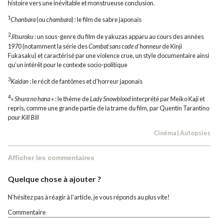
histoire vers une inévitable et monstrueuse conclusion.
1
Chanbara
(ou
chambara
) : le film de sabre japonais
2
Jitsuroku
: un sous-genre du film de yakuzas apparu au cours des années
1970 (notamment la série des
Combat sans code d’honneur
de Kinji
Fukasaku) et caractérisé par une violence crue, un style documentaire ainsi
qu’un intérêt pour le contexte socio-politique
3
Kaidan
: le récit de fantômes et d’horreur japonais
4
«
Shura no hana
» : le thème de
Lady Snowblood
interprété par Meiko Kaji et
repris, comme une grande partie de la trame du film, par Quentin Tarantino
pour
Kill Bill
Cinéma
|
Autopsies
Afficher les commentaires
Quelque chose à ajouter ?
N'hésitez pas à réagir à l'article, je vous réponds au plus vite!
Commentaire