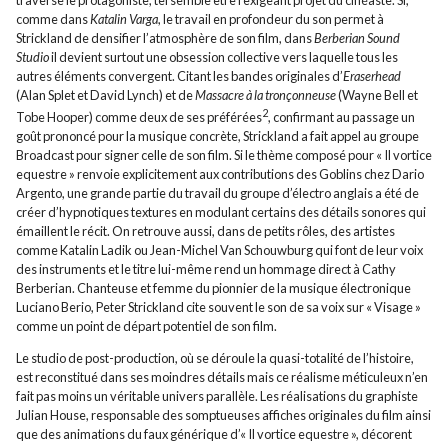
comme dans
Katalin Varga
, le travail en profondeur du son permet à
Strickland de densifier l’atmosphère de son film, dans
Berberian Sound
Studio
il devient surtout une obsession collective vers laquelle tous les
autres éléments convergent. Citant les bandes originales d’
Eraserhead
(Alan Splet et David Lynch) et de
Massacre à la tronçonneuse
(Wayne Bell et
2
Tobe Hooper) comme deux de ses préférées
, confirmant au passage un
goût prononcé pour la musique concrète, Strickland a fait appel au groupe
Broadcast pour signer celle de son film. Si le thème composé pour « Il vortice
equestre » renvoie explicitement aux contributions des Goblins chez Dario
Argento, une grande partie du travail du groupe d’électro anglais a été de
créer d’hypnotiques textures en modulant certains des détails sonores qui
émaillent le récit. On retrouve aussi, dans de petits rôles, des artistes
comme Katalin Ladik ou Jean-Michel Van Schouwburg qui font de leur voix
des instruments et le titre lui-même rend un hommage direct à Cathy
Berberian. Chanteuse et femme du pionnier de la musique électronique
Luciano Berio, Peter Strickland cite souvent le son de sa voix sur « Visage »
comme un point de départ potentiel de son film.
Le studio de post-production, où se déroule la quasi-totalité de l’histoire,
est reconstitué dans ses moindres détails mais ce réalisme méticuleux n’en
fait pas moins un véritable univers parallèle. Les réalisations du graphiste
Julian House, responsable des somptueuses affiches originales du film ainsi
que des animations du faux générique d’« Il vortice equestre », décorent