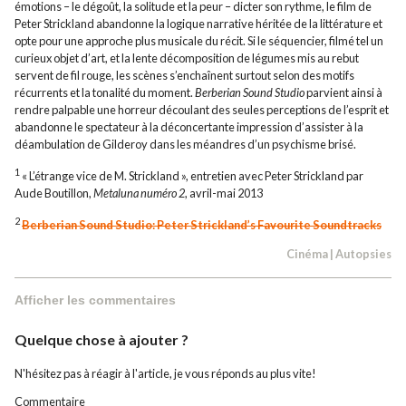
émotions – le dégoût, la solitude et la peur – dicter son rythme, le film de
Peter Strickland abandonne la logique narrative héritée de la littérature et
opte pour une approche plus musicale du récit. Si le séquencier, filmé tel un
curieux objet d’art, et la lente décomposition de légumes mis au rebut
servent de fil rouge, les scènes s’enchaînent surtout selon des motifs
récurrents et la tonalité du moment.
Berberian Sound Studio
parvient ainsi à
rendre palpable une horreur découlant des seules perceptions de l’esprit et
abandonne le spectateur à la déconcertante impression d’assister à la
déambulation de Gilderoy dans les méandres d’un psychisme brisé.
1
« L’étrange vice de M. Strickland », entretien avec Peter Strickland par
Aude Boutillon,
Metaluna numéro 2
, avril-mai 2013
2
Berberian Sound Studio: Peter Strickland’s Favourite Soundtracks
Cinéma
|
Autopsies
Afficher les commentaires
Quelque chose à ajouter ?
N'hésitez pas à réagir à l'article, je vous réponds au plus vite!
Commentaire