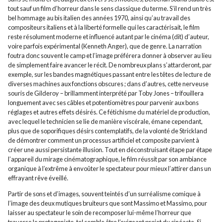
tout sauf un film d’horreur dans le sens classique du terme. S’il rend un très
bel hommage au bis italien des années 1970, ainsi qu’au travail des
compositeurs italiens et à la liberté formelle qui les caractérisait, le film
reste résolument moderne et influencé autant par le cinéma (dit) d’auteur,
voire parfois expérimental (Kenneth Anger), que de genre. La narration
foutra donc souvent le camp et l’image préférera donner à observer au lieu
de simplement faire avancer le récit. De nombreux plans s’attarderont, par
exemple, sur les bandes magnétiques passant entre les têtes de lecture de
diverses machines aux fonctions obscures ; dans d’autres, cette nerveuse
souris de Gilderoy – brillamment interprété par Toby Jones – trifouillera
longuement avec ses câbles et potentiomètres pour parvenir aux bons
réglages et autres effets désirés. Ce fétichisme du matériel de production,
avec lequel le technicien se lie de manière viscérale, émane cependant,
plus que de soporifiques désirs contemplatifs, de la volonté de Strickland
de démontrer comment un processus artificiel et composite parvient à
créer une aussi persistante illusion. Tout en déconstruisant étape par étape
l’appareil du mirage cinématographique, le film réussit par son ambiance
organique à l’extrême à envoûter le spectateur pour mieux l’attirer dans un
effrayant rêve éveillé.
Partir de sons et d’images, souvent teintés d’un surréalisme comique à
l’image des deux mutiques bruiteurs que sont Massimo et Massimo, pour
laisser au spectateur le soin de recomposer lui-même l’horreur que
traverse le protagoniste, tel semble être l’exigeant projet du cinéaste. Si,