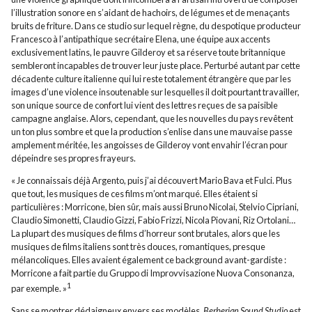
l’illustration sonore en s’aidant de hachoirs, de légumes et de menaçants
bruits de friture. Dans ce studio sur lequel règne, du despotique producteur
Francesco à l’antipathique secrétaire Elena, une équipe aux accents
exclusivement latins, le pauvre Gilderoy et sa réserve toute britannique
sembleront incapables de trouver leur juste place. Perturbé autant par cette
décadente culture italienne qui lui reste totalement étrangère que par les
images d’une violence insoutenable sur lesquelles il doit pourtant travailler,
son unique source de confort lui vient des lettres reçues de sa paisible
campagne anglaise. Alors, cependant, que les nouvelles du pays revêtent
un ton plus sombre et que la production s’enlise dans une mauvaise passe
amplement méritée, les angoisses de Gilderoy vont envahir l’écran pour
dépeindre ses propres frayeurs.
« Je connaissais déjà Argento, puis j’ai découvert Mario Bava et Fulci. Plus
que tout, les musiques de ces films m’ont marqué. Elles étaient si
particulières : Morricone, bien sûr, mais aussi Bruno Nicolai, Stelvio Cipriani,
Claudio Simonetti, Claudio Gizzi, Fabio Frizzi, Nicola Piovani, Riz Ortolani…
La plupart des musiques de films d’horreur sont brutales, alors que les
musiques de films italiens sont très douces, romantiques, presque
mélancoliques. Elles avaient également ce background avant-gardiste :
Morricone a fait partie du Gruppo di Improvvisazione Nuova Consonanza,
1
par exemple. »
Sans se montrer dédaigneux envers ses modèles,
Berberian Sound Studio
est