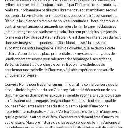
rythme comme de ton. Toujours marqué par l’influence de ses maîtres, le
réalisateur britannique oscille plus librement avec cet ambitieux second
opus entre la symphonie horrifique et des obsessions très personnelles.
Bien que la violence s’y trouve de nouveau confinée au hors-champ, que
contrairement aux
giallos
auxquels se réfère le film le sang n’éclabousse
jamais l’image de son sadisme malsain, l’horreur prend plus que jamais
forme entre l’œil du spectateur et l’écran. C’est dans les interstices du récit,
dans ses images manquantes que Strickland laisse à la puissance
évocatrice de notre imaginaire le soin de combler, que se déploie cette
histoire. Accordant une place primordiale aux mystères intangibles de
l’environnement sonore pour mieux rendre hommage à ses artisans,
Berberian Sound Studio
orchestre par sa troublante esthétique du
cauchemar une mélodie de l’horreur, véritable expérience sensorielle
unique en son genre.
Convié à Rome pour travailler sur un film dont il ne connaît encore que le
titre, le timide ingénieur du son Gilderoy s’attend à découvrir un de ces
documentaires champêtres auxquels il semble abonné. D’autant plus que
le réalisateur qui l’a engagé, l’énigmatique Santini surtout remarquable
pour ses fréquentes absences du studio, semble jouir d’une bonne
notoriété internationale. Mais ce « Vortex équestre », dont on n’apercevra
que le générique au cours du film, s’avérera rapidement être d’une toute
autre nature. Macabre histoire de chasse aux sorcières, le film s’adonne à
une violence graphique dont il incombera à l’artisan introverti de composer