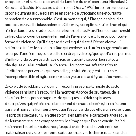
chaque mur et surface de travail ; la lumière du chef opérateur Nicholas D.
Knowland (
Institut Benjamenta
des frères Quay, 1995) lui confère une aura
proche du fantastique et la mise en scène de Strickland une étouffante
sensation de claustrophobie. C’est un monde qui, à l’image des boucles
audio que travaille inlassablement Gilderoy, se replie sur lui-même et qui
n’offre donc à ses résidents aucune ligne de fuite. Mais l’horreur qui investit
ce lieu clos provient essentiellement de l’aversion de Gilderoy pour toute
forme de violence. Qu’il s’agisse de celle qui éclate à l’écran alors qu’il
s’efforce d’imiter le son d’un crâne qui explose ou d’un fer rouge pénétrant
le corps d’une femme, ou de celle d’ordre psychologique que l’on se permet
d’infliger à de pauvres actrices choisies davantage pour leurs atouts
physiques que leur talent, la violence – tout comme la fascination et
l’indifférence perverses que ses collègues lui témoignent – lui reste
incompréhensible et agira comme catalyseur de sa dégradation mentale.
L’exploit de Strickland est de manifester la présence tangible de cette
violence sans jamais recourir à la montrer. A force de bruitages, de la
réaction de ses personnages et de quelques lapidaires phrases
descriptives qui précèdent le lancement de chaque bobine, le réalisateur
parvient non sans humour à évoquer l’essentiel de ces effusions gores dans
l’esprit du spectateur. Bien que soit mis en lumière le caractère grotesque
de leurs nombreuses composantes, les images que l’on se construit ainsi
retiennent toute leur puissance ; jusqu’à craindre de les voir enfin se
matérialiser puis subir le même sort que le pauvre technicien. Laissant les