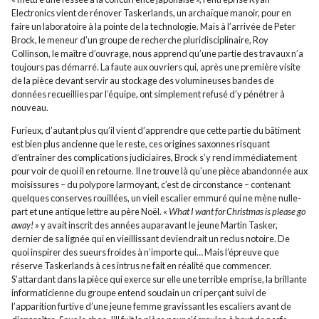
Electronics vient de rénover Taskerlands, un archaïque manoir, pour en
faire un laboratoire à la pointe de la technologie. Mais à l’arrivée de Peter
Brock, le meneur d’un groupe de recherche pluridisciplinaire, Roy
Collinson, le maître d’ouvrage, nous apprend qu’une partie des travaux n’a
toujours pas démarré. La faute aux ouvriers qui, après une première visite
de la pièce devant servir au stockage des volumineuses bandes de
données recueillies par l’équipe, ont simplement refusé d’y pénétrer à
nouveau.
Furieux, d’autant plus qu’il vient d’apprendre que cette partie du bâtiment
est bien plus ancienne que le reste, ces origines saxonnes risquant
d’entraîner des complications judiciaires, Brock s’y rend immédiatement
pour voir de quoi il en retourne. Il ne trouve là qu’une pièce abandonnée aux
moisissures – du polypore larmoyant, c’est de circonstance – contenant
quelques conserves rouillées, un vieil escalier emmuré qui ne mène nulle-
part et une antique lettre au père Noël. «
What I want for Christmas is please go
away!
» y avait inscrit des années auparavant le jeune Martin Tasker,
dernier de sa lignée qui en vieillissant deviendrait un reclus notoire. De
quoi inspirer des sueurs froides à n’importe qui… Mais l’épreuve que
réserve Taskerlands à ces intrus ne fait en réalité que commencer.
S’attardant dans la pièce qui exerce sur elle une terrible emprise, la brillante
informaticienne du groupe entend soudain un cri perçant suivi de
l’apparition furtive d’une jeune femme gravissant les escaliers avant de