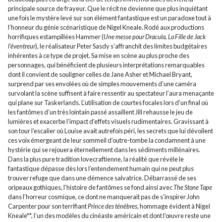
principale source de frayeur. Que le récit ne devienne que plus inquiétant
une fois le mystère levé sur son élément fantastique est un paradoxe tout à
l’honneur du génie scénaristique de Nigel Kneale. Rodé aux productions
horrifiques estampillées Hammer (
Une messe pour Dracula
,
La Fille de Jack
l’éventreur
), le réalisateur Peter Sasdy s’affranchit des limites budgétaires
inhérentes à ce type de projet. Sa mise en scène au plus proche des
personnages, qui bénéficient de plusieurs interprétations remarquables
dont il convient de souligner celles de Jane Asher et Michael Bryant,
surprend par ses envolées où de simples mouvements d’une caméra
survolant la scène suffisent à faire ressentir au spectateur l’aura menaçante
qui plane sur Taskerlands. L’utilisation de courtes focales lors d’un final où
les fantômes d’un très lointain passé assaillent Jill rehausse le jeu de
lumières et exacerbe l’impact d’effets visuels rudimentaires. Gravissant à
son tour l’escalier où Louise avait autrefois péri, les secrets que lui dévoilent
ces voix émergeant de leur sommeil d’outre-tombe la condamnent à une
hystérie qui se rejouera éternellement dans les sédiments millénaires.
Dans la plus pure tradition lovecraftienne, la réalité que révèle le
fantastique dépasse dès lors l’entendement humain qui ne peut plus
trouver refuge que dans une démence salvatrice. Débarrassé de ses
oripeaux gothiques, l’histoire de fantômes se fond ainsi avec
The Stone Tape
dans l’horreur cosmique, ce dont ne manquerait pas de s’inspirer John
Carpenter pour son terrifiant
Prince des ténèbres
, hommage évident à Nigel
Kneale**, l’un des modèles du cinéaste américain et dont l’œuvre reste une