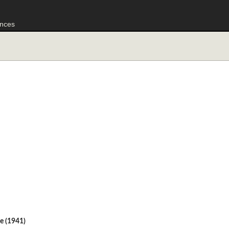
nces
le (1941)