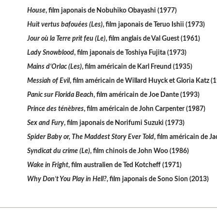
House
, film japonais de Nobuhiko Obayashi (1977)
Huit vertus bafouées (Les)
, film japonais de Teruo Ishii (1973)
Jour où la Terre prit feu (Le)
, film anglais de Val Guest (1961)
Lady Snowblood
, film japonais de Toshiya Fujita (1973)
Mains d’Orlac (Les)
, film américain de Karl Freund (1935)
Messiah of Evil
, film américain de Willard Huyck et Gloria Katz (
Panic sur Florida Beach
, film américain de Joe Dante (1993)
Prince des ténèbres
, film américain de John Carpenter (1987)
Sex and Fury
, film japonais de Norifumi Suzuki (1973)
Spider Baby or, The Maddest Story Ever Told
, film américain de Ja
Syndicat du crime (Le)
, film chinois de John Woo (1986)
Wake in Fright
, film australien de Ted Kotcheff (1971)
Why Don’t You Play in Hell?
, film japonais de Sono Sion (2013)