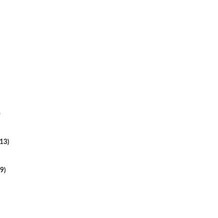
)
013)
9)