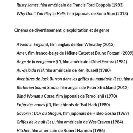
Rusty James
, film américain de Francis Ford Coppola (1983)
Why Don’t You Play in Hell?
, film japonais de Sono Sion (2013)
Cinéma de divertissement, d’exploitation et de genre
A Field in England
, film anglais de Ben Wheatley (2013)
Amer
, film franco-belge de Hélène Cattet et Bruno Forzani (2009
Ange de la vengeance (L’)
, film américain d’Abel Ferrara (1981)
Au-delà du réel
, film américain de Ken Russell (1980)
Aventures de Jack Burton dans les griffes du mandarin (Les)
, film
Berberian Sound Studio
, film anglais de Peter Strickland (2012)
Blind Woman’s Curse
, film japonais de Teruo Ishii (1970)
Enfer des armes (L’)
, film chinois de Tsui Hark (1980)
Goyokin : L’Or du Shogun
, film japonais de Hideo Gosha (1969)
Griffes de la nuit (Les)
, film américain de Wes Craven (1984)
Hitcher
, film américain de Robert Harmon (1986)