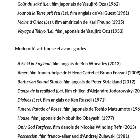
Goût du saké (Le)
, film japonais de Yasujirô Ozu (1962)
Jour où la Terre prit feu (Le)
, film anglais de Val Guest (1961)
Mains d’Orlac (Les)
, film américain de Karl Freund (1935)
Voyage à Tokyo (Le)
, film japonais de Yasujirô Ozu (1953)
Modernité, art-house et avant-gardes
A Field in England
, film anglais de Ben Wheatley (2013)
Amer
, film franco-belge de Hélène Cattet et Bruno Forzani (2009
Berberian Sound Studio
, film anglais de Peter Strickland (2012)
Danza de la realidad (La)
, film chilien d’Alejandro Jodorowsky (2
Diables (Les)
, film anglais de Ken Russell (1971)
Funeral Parade of Roses
, film japonais de Toshio Matsumoto (196
House
, film japonais de Nobuhiko Obayashi (1977)
Only God Forgives
, film danois de Nicolas Winding Refn (2013)
Possession
, film franco-allemand d’Andrzej Zulawski (1981)